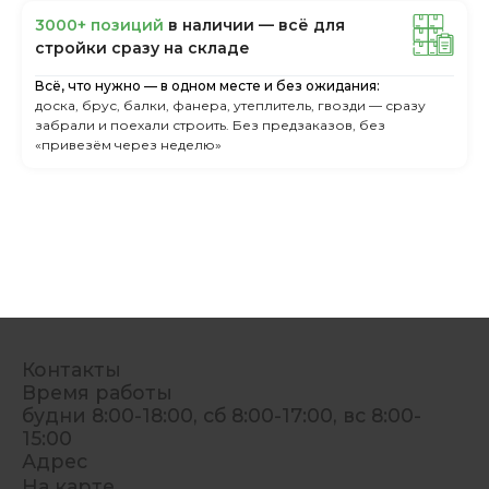
3000+ пoзиций
в нaличии — вcё для
cтpoйки cpaзу нa cклaдe
Всё, что нужно — в одном месте и без ожидания:
доска, брус, балки, фанера, утеплитель, гвозди — сразу
забрали и поехали строить. Без предзаказов, без
«привезём через неделю»
Контакты
Время работы
будни 8:00-18:00, сб 8:00-17:00, вс 8:00-
15:00
Адрес
На карте