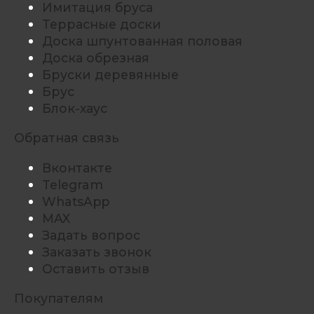
Имитация бруса
Террасные доски
Доска шпунтованная половая
Доска обрезная
Бруски деревянные
Брус
Блок-хаус
Обратная связь
Вконтакте
Telegram
WhatsApp
MAX
Задать вопрос
Заказать звонок
Оставить отзыв
Покупателям