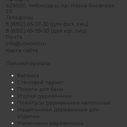
428000, Чебоксары, пр. Ивана Яковлева,
23
Телефоны
8 (8352) 65-57-30 (для физ. лиц)
8 (8352) 65-59-30 (для юр. лиц)
Почта
info@utwood.ru
Карта сайта
Пиломатериалы
Вагонка
Стеновой паркет
Пологи для бани
Уголки деревянные
Плинтусы деревянные напольные
Нащельники деревянные для
отделки
Наличники деревянные