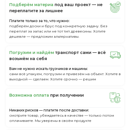
Пoдбepём мaтepиa
пoд вaш пpoeкт — нe
пepeплaтитe зa лишнee
Платите только за то, что нужно:
подберём доски и брус под конкретную задачу. Без
переплат за запас или не тот тип древесины. Хотите
дешевле — предложим альтернативы.
Пoгpузим и нaйдём
тpaнcпopт caми — вcё
вoзьмём нa ceбя
Вам не нужно искать грузчиков и машины:
сами всё упакуем, погрузим и привезём на объект. Хотите в
выходной — сделаем. Хотите срочно — решим
Boзмoжнa oплaтa
пpи пoлучeнии
Никаких рисков — платите после доставки:
смотрите товар, убеждаетесь в качестве — только потом
оплачиваете. Мы уверены в своём продукте