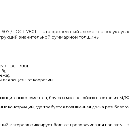
 607 /
ГОСТ 7801 —
это крепежный элемент с полукругл
трукций значительной суммарной толщины.
07 /
ГОСТ 7801.
 8g.
ежа).
м для защиты от коррозии.
ых щитовых элементов, бруса и многослойных пакетов из МД
ных конструкций, где требуется повышенная длина резьбовог
итный материал фиксирует болт от проворачивания при затяжк