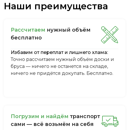
Наши преимущества
Рассчитаем
нужный объём
бесплатно
Избавим от переплат и лишнего хлама:
Точно рассчитаем нужный объём доски и
бруса — ничего не останется на складе,
ничего не придётся докупать. Бесплатно.
Пoгpузим и нaйдём
тpaнcпopт
caми — вcё вoзьмём нa ceбя