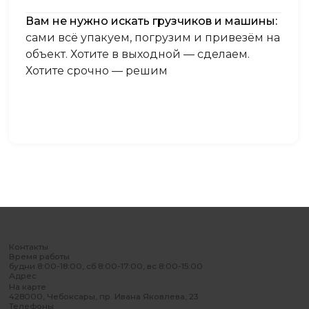
Вам не нужно искать грузчиков и машины:
сами всё упакуем, погрузим и привезём на
объект. Хотите в выходной — сделаем.
Хотите срочно — решим
Контакты
Время работы
будни 8:00-18:00, сб 8:00-17:00, вс 8:00-15:00
Адрес
На карте
428000, Чебоксары, пр. Ивана Яковлева, 23
Телефоны