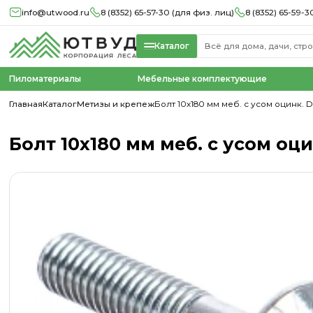
info@utwood.ru
8 (8352) 65-57-30 (для физ. лиц)
8 (8352) 65-59-3
Каталог
Пиломатериалы
Мебельные комплектующие
Главная
Каталог
Метизы и крепеж
Болт 10х180 мм меб. с усом оцинк. DI
Болт 10х180 мм меб. с усом оцин