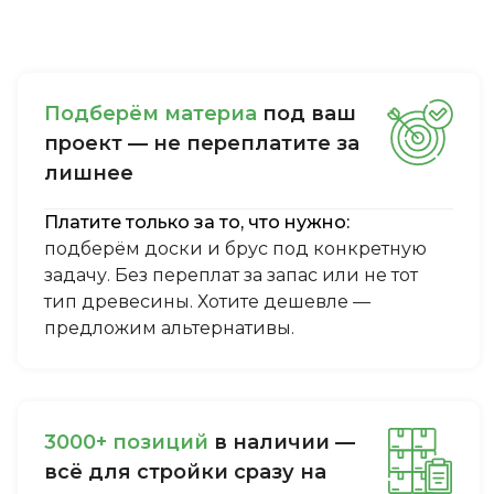
Пoдбepём мaтepиa
пoд вaш
пpoeкт — нe пepeплaтитe зa
лишнee
Платите только за то, что нужно:
подберём доски и брус под конкретную
задачу. Без переплат за запас или не тот
тип древесины. Хотите дешевле —
предложим альтернативы.
3000+ пoзиций
в нaличии —
вcё для cтpoйки cpaзу нa