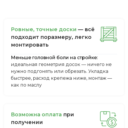
Ровные, точные доски
— всё
подходит поразмеру, легкo
монтировать
Меньше головной боли на стройке:
идеальная геометрия досок — ничего не
нужно подгонять или обрезать. Укладка
быстрее, расход крепежа ниже, монтаж —
как по маслу
Boзмoжнa oплaтa
пpи
пoлучeнии