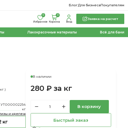
Блог
Для бизнеса
Покупателям
0
0
Заявка на расчет
Избранное
Корзина
Вход
лы
Лакокрасочные материалы
Всё для бани
В наличии
280 ₽ за кг
кг.)
УТ000002254
В корзину
кг
тизы и крепеж
Быстрый заказ
2 кг