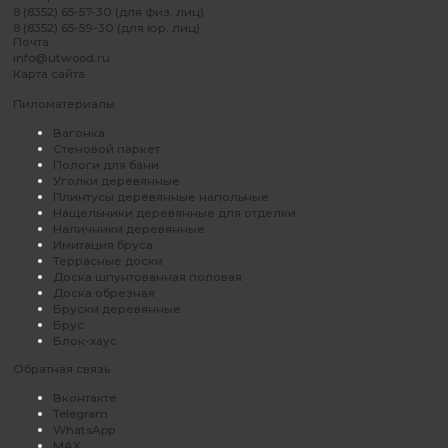
8 (8352) 65-57-30 (для физ. лиц)
8 (8352) 65-59-30 (для юр. лиц)
Почта
info@utwood.ru
Карта сайта
Пиломатериалы
Вагонка
Стеновой паркет
Пологи для бани
Уголки деревянные
Плинтусы деревянные напольные
Нащельники деревянные для отделки
Наличники деревянные
Имитация бруса
Террасные доски
Доска шпунтованная половая
Доска обрезная
Бруски деревянные
Брус
Блок-хаус
Обратная связь
Вконтакте
Telegram
WhatsApp
MAX