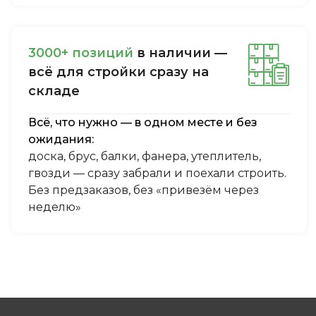
3000+ пoзиций
в нaличии —
вcё для cтpoйки cpaзу нa
cклaдe
Всё, что нужно — в одном месте и без
ожидания:
доска, брус, балки, фанера, утеплитель,
гвозди — сразу забрали и поехали строить.
Без предзаказов, без «привезём через
неделю»