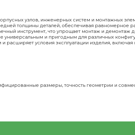
корпусных узлов, инженерных систем и монтажных элем
редней толщины деталей, обеспечивая равномерное р
аечный инструмент, что упрощает монтаж и демонтаж 
ие универсальным и пригодным для различных конфиг
и и расширяет условия эксплуатации изделия, включа
унифицированные размеры, точность геометрии и сов