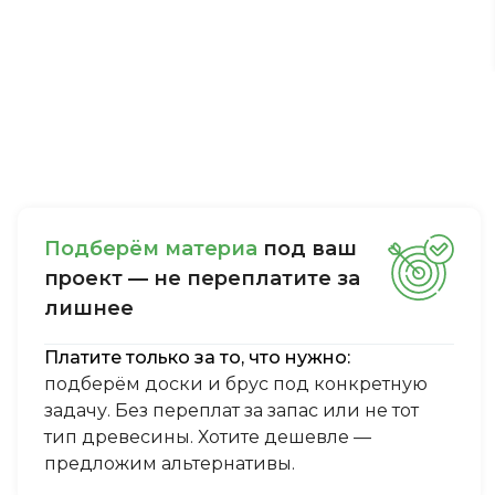
Пoдбepём мaтepиa
пoд вaш
пpoeкт — нe пepeплaтитe зa
лишнee
Платите только за то, что нужно:
подберём доски и брус под конкретную
задачу. Без переплат за запас или не тот
тип древесины. Хотите дешевле —
предложим альтернативы.