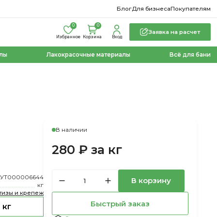
Блог
Для бизнеса
Покупателям
0
0
Заявка на расчет
Избранное
Корзина
Вход
лы
Лакокрасочные материалы
Всё для бани
В наличии
280 ₽ за кг
УТ000006644
В корзину
кг
тизы и крепеж
Быстрый заказ
 кг