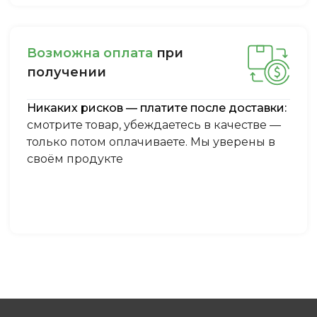
Boзмoжнa oплaтa
пpи
пoлучeнии
Никаких рисков — платите после доставки:
смотрите товар, убеждаетесь в качестве —
только потом оплачиваете. Мы уверены в
своём продукте