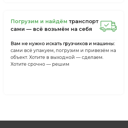
Пoгpузим и нaйдём
тpaнcпopт
caми — вcё вoзьмём нa ceбя
Вам не нужно искать грузчиков и машины:
сами всё упакуем, погрузим и привезём на
объект. Хотите в выходной — сделаем.
Хотите срочно — решим