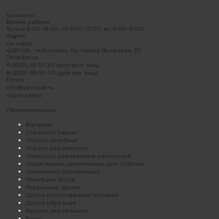
Контакты
Время работы
будни 8:00-18:00, сб 8:00-17:00, вс 8:00-15:00
Адрес
На карте
428000, Чебоксары, пр. Ивана Яковлева, 23
Телефоны
8 (8352) 65-57-30 (для физ. лиц)
8 (8352) 65-59-30 (для юр. лиц)
Почта
info@utwood.ru
Карта сайта
Пиломатериалы
Вагонка
Стеновой паркет
Пологи для бани
Уголки деревянные
Плинтусы деревянные напольные
Нащельники деревянные для отделки
Наличники деревянные
Имитация бруса
Террасные доски
Доска шпунтованная половая
Доска обрезная
Бруски деревянные
Брус