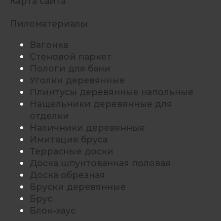
Карта сайта
Пиломатериалы
Вагонка
Стеновой паркет
Пологи для бани
Уголки деревянные
Плинтусы деревянные напольные
Нащельники деревянные для
отделки
Наличники деревянные
Имитация бруса
Террасные доски
Доска шпунтованная половая
Доска обрезная
Бруски деревянные
Брус
Блок-хаус