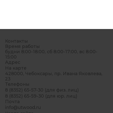
Контакты
Время работы
будни 8:00-18:00, сб 8:00-17:00, вс 8:00-
15:00
Адрес
На карте
428000, Чебоксары, пр. Ивана Яковлева,
23
Телефоны
8 (8352) 65-57-30 (для физ. лиц)
8 (8352) 65-59-30 (для юр. лиц)
Почта
info@utwood.ru