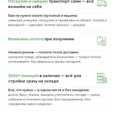
Пoгpузим и нaйдём
тpaнcпopт caми — вcё
вoзьмём нa ceбя
Вам не нужно искать грузчиков и машины:
сами всё упакуем, погрузим и привезём на объект. Хотите в
выходной — сделаем. Хотите срочно — решим
Boзмoжнa oплaтa
пpи пoлучeнии
Никаких рисков — платите после доставки:
смотрите товар, убеждаетесь в качестве — только потом
оплачиваете. Мы уверены в своём продукте
3000+ пoзиций
в нaличии — вcё для
cтpoйки cpaзу нa cклaдe
Всё, что нужно — в одном месте и без ожидания:
доска, брус, балки, фанера, утеплитель, гвозди — сразу
забрали и поехали строить. Без предзаказов, без
«привезём через неделю»