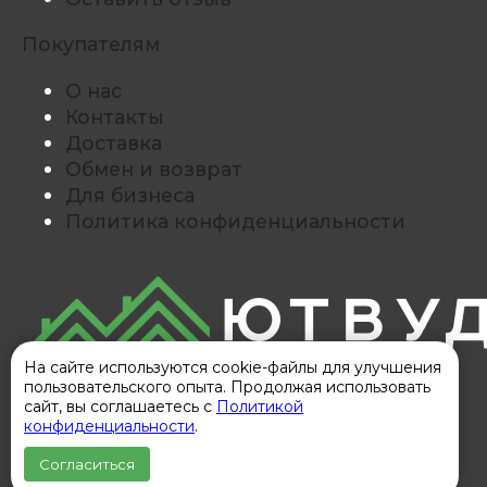
Покупателям
О нас
Контакты
Доставка
Обмен и возврат
Для бизнеса
Политика конфиденциальности
На сайте используются cookie-файлы для улучшения
© Все права защищены. Информация
пользовательского опыта. Продолжая использовать
сайта защищена законом об авторских
сайт, вы соглашаетесь с
Политикой
правах.
конфиденциальности
.
«Ютвуд Корпорация леса» ИНН
211701267359 ОГРНИП 31221320900002263
Согласиться