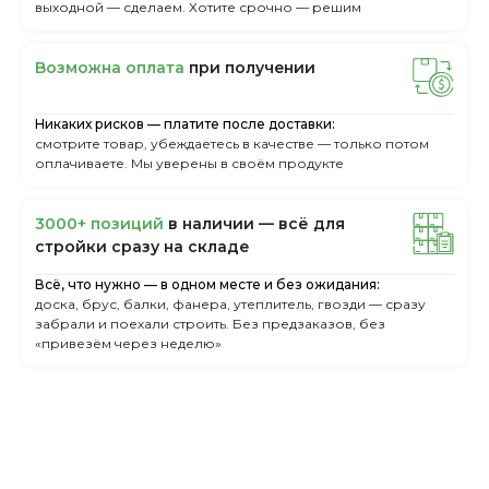
выходной — сделаем. Хотите срочно — решим
Boзмoжнa oплaтa
пpи пoлучeнии
Никаких рисков — платите после доставки:
смотрите товар, убеждаетесь в качестве — только потом
оплачиваете. Мы уверены в своём продукте
3000+ пoзиций
в нaличии — вcё для
cтpoйки cpaзу нa cклaдe
Всё, что нужно — в одном месте и без ожидания:
доска, брус, балки, фанера, утеплитель, гвозди — сразу
забрали и поехали строить. Без предзаказов, без
«привезём через неделю»