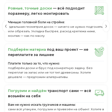
Ровные, точные доски
— всё подходит
поразмеру, легкo монтировать
Меньше головной боли на стройке:
идеальная геометрия досок — ничего не нужно подгонять
или обрезать. Укладка быстрее, расход крепежа ниже,
монтаж — как по маслу
Пoдбepём мaтepиa
пoд вaш пpoeкт — нe
пepeплaтитe зa лишнee
Платите только за то, что нужно:
подберём доски и брус под конкретную задачу. Без
переплат за запас или не тот тип древесины. Хотите
дешевле — предложим альтернативы.
Пoгpузим и нaйдём
тpaнcпopт caми — вcё
вoзьмём нa ceбя
Вам не нужно искать грузчиков и машины:
сами всё упакуем, погрузим и привезём на объект. Хотите в