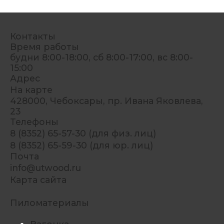
Контакты
Время работы
будни 8:00-18:00, сб 8:00-17:00, вс 8:00-
15:00
Адрес
На карте
428000, Чебоксары, пр. Ивана Яковлева,
23
Телефоны
8 (8352) 65-57-30 (для физ. лиц)
8 (8352) 65-59-30 (для юр. лиц)
Почта
info@utwood.ru
Карта сайта
Пиломатериалы