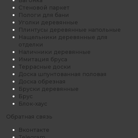
Вагонка
Стеновой паркет
Пологи для бани
Уголки деревянные
Плинтусы деревянные напольные
Нащельники деревянные для
отделки
Наличники деревянные
Имитация бруса
Террасные доски
Доска шпунтованная половая
Доска обрезная
Бруски деревянные
Брус
Блок-хаус
Обратная связь
Вконтакте
Telegram