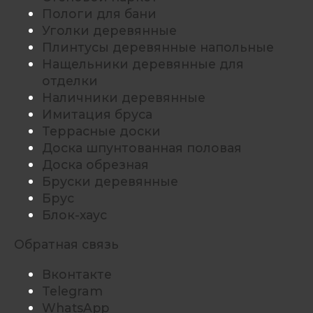
Пологи для бани
Уголки деревянные
Плинтусы деревянные напольные
Нащельники деревянные для
отделки
Наличники деревянные
Имитация бруса
Террасные доски
Доска шпунтованная половая
Доска обрезная
Бруски деревянные
Брус
Блок-хаус
Обратная связь
Вконтакте
Telegram
WhatsApp