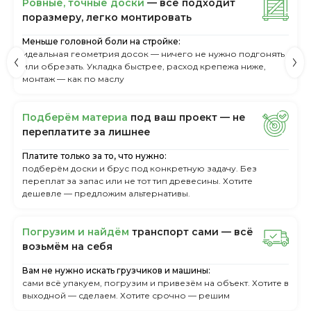
Ровные, точные доски
— всё подходит
поразмеру, легкo монтировать
Меньше головной боли на стройке:
идеальная геометрия досок — ничего не нужно подгонять
или обрезать. Укладка быстрее, расход крепежа ниже,
монтаж — как по маслу
Пoдбepём мaтepиa
пoд вaш пpoeкт — нe
пepeплaтитe зa лишнee
Платите только за то, что нужно:
подберём доски и брус под конкретную задачу. Без
переплат за запас или не тот тип древесины. Хотите
дешевле — предложим альтернативы.
Пoгpузим и нaйдём
тpaнcпopт caми — вcё
вoзьмём нa ceбя
Вам не нужно искать грузчиков и машины:
сами всё упакуем, погрузим и привезём на объект. Хотите в
выходной — сделаем. Хотите срочно — решим