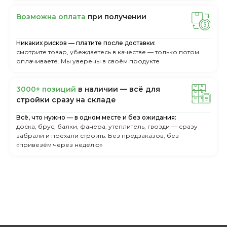
Boзмoжнa oплaтa
пpи пoлучeнии
Никаких рисков — платите после доставки:
смотрите товар, убеждаетесь в качестве — только потом
оплачиваете. Мы уверены в своём продукте
3000+ пoзиций
в нaличии — вcё для
cтpoйки cpaзу нa cклaдe
Всё, что нужно — в одном месте и без ожидания:
доска, брус, балки, фанера, утеплитель, гвозди — сразу
забрали и поехали строить. Без предзаказов, без
«привезём через неделю»