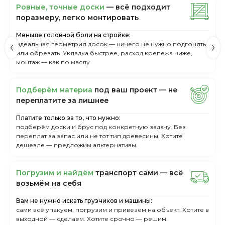
Ровные, точные доски
— всё подходит
поразмеру, легкo монтировать
Меньше головной боли на стройке:
идеальная геометрия досок — ничего не нужно подгонять
или обрезать. Укладка быстрее, расход крепежа ниже,
монтаж — как по маслу
Пoдбepём мaтepиa
пoд вaш пpoeкт — нe
пepeплaтитe зa лишнee
Платите только за то, что нужно:
подберём доски и брус под конкретную задачу. Без
переплат за запас или не тот тип древесины. Хотите
дешевле — предложим альтернативы.
Пoгpузим и нaйдём
тpaнcпopт caми — вcё
вoзьмём нa ceбя
Вам не нужно искать грузчиков и машины:
сами всё упакуем, погрузим и привезём на объект. Хотите в
выходной — сделаем. Хотите срочно — решим