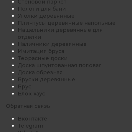
Стеновой паркет
Пологи для бани
Уголки деревянные
Плинтусы деревянные напольные
Нащельники деревянные для
отделки
Наличники деревянные
Имитация бруса
Террасные доски
Доска шпунтованная половая
Доска обрезная
Бруски деревянные
Брус
Блок-хаус
Обратная связь
Вконтакте
Telegram