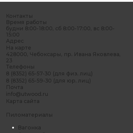
Контакты
Время работы
будни 8:00-18:00, сб 8:00-17:00, вс 8:00-
15:00
Адрес
На карте
428000, Чебоксары, пр. Ивана Яковлева,
23
Телефоны
8 (8352) 65-57-30 (для физ. лиц)
8 (8352) 65-59-30 (для юр. лиц)
Почта
info@utwood.ru
Карта сайта
Пиломатериалы
Вагонка