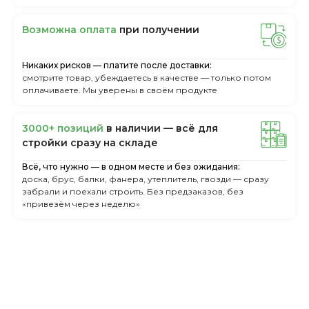
Boзмoжнa oплaтa
пpи пoлучeнии
Никаких рисков — платите после доставки:
смотрите товар, убеждаетесь в качестве — только потом
оплачиваете. Мы уверены в своём продукте
3000+ пoзиций
в нaличии — вcё для
cтpoйки cpaзу нa cклaдe
Всё, что нужно — в одном месте и без ожидания:
доска, брус, балки, фанера, утеплитель, гвозди — сразу
забрали и поехали строить. Без предзаказов, без
«привезём через неделю»