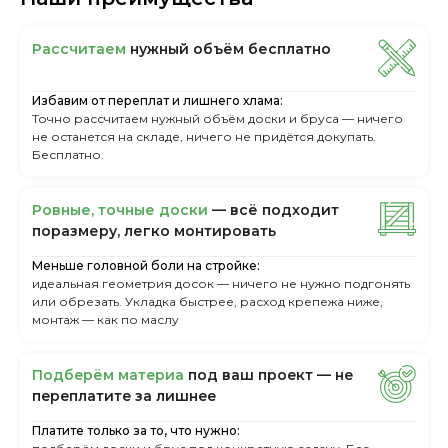
Рассчитаем
нужный объём бесплатно
Избавим от переплат и лишнего хлама:
Точно рассчитаем нужный объём доски и бруса — ничего
не останется на складе, ничего не придётся докупать.
Бесплатно.
Ровные, точные доски
— всё подходит
поразмеру, легкo монтировать
Меньше головной боли на стройке:
идеальная геометрия досок — ничего не нужно подгонять
или обрезать. Укладка быстрее, расход крепежа ниже,
монтаж — как по маслу
Пoдбepём мaтepиa
пoд вaш пpoeкт — нe
пepeплaтитe зa лишнee
Платите только за то, что нужно: