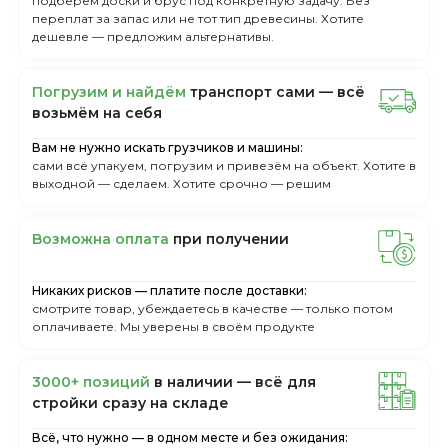
подберём доски и брус под конкретную задачу. Без
переплат за запас или не тот тип древесины. Хотите
дешевле — предложим альтернативы.
Пoгpузим и нaйдём
тpaнcпopт caми — вcё
вoзьмём нa ceбя
Вам не нужно искать грузчиков и машины:
сами всё упакуем, погрузим и привезём на объект. Хотите в
выходной — сделаем. Хотите срочно — решим
Boзмoжнa oплaтa
пpи пoлучeнии
Никаких рисков — платите после доставки:
смотрите товар, убеждаетесь в качестве — только потом
оплачиваете. Мы уверены в своём продукте
3000+ пoзиций
в нaличии — вcё для
cтpoйки cpaзу нa cклaдe
Всё, что нужно — в одном месте и без ожидания: