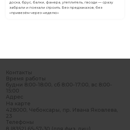
доска, брус, балки, фанера, утеплитель, гвозди — сразу
забрали и поехали строить. Без предзаказов, без
«привезём через неделю»
Контакты
Время работы
будни 8:00-18:00, сб 8:00-17:00, вс 8:00-
15:00
Адрес
На карте
428000, Чебоксары, пр. Ивана Яковлева,
23
Телефоны
8 (8352) 65-57-30 (для физ. лиц)