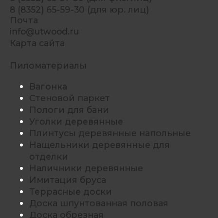
8 (8352) 65-59-30 (для юр. лиц)
Почта
info@utwood.ru
Карта сайта
Пиломатериалы
Вагонка
Стеновой паркет
Пологи для бани
Уголки деревянные
Плинтусы деревянные напольные
Нащельники деревянные для
отделки
Наличники деревянные
Имитация бруса
Террасные доски
Доска шпунтованная половая
Доска обрезная