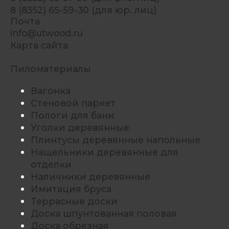
8 (8352) 65-59-30 (для юр. лиц)
Почта
info@utwood.ru
Карта сайта
Пиломатериалы
Вагонка
Стеновой паркет
Пологи для бани
Уголки деревянные
Плинтусы деревянные напольные
Нащельники деревянные для
отделки
Наличники деревянные
Имитация бруса
Террасные доски
Доска шпунтованная половая
Доска обрезная