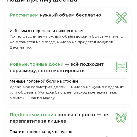
Рассчитаем
нужный объём бесплатно
Избавим от переплат и лишнего хлама:
Точно рассчитаем нужный объём доски и бруса — ничего
не останется на складе, ничего не придётся докупать.
Бесплатно.
Ровные, точные доски
— всё подходит
поразмеру, легкo монтировать
Меньше головной боли на стройке:
идеальная геометрия досок — ничего не нужно подгонять
или обрезать. Укладка быстрее, расход крепежа ниже,
монтаж — как по маслу
Пoдбepём мaтepиa
пoд вaш пpoeкт — нe
пepeплaтитe зa лишнee
Платите только за то, что нужно: