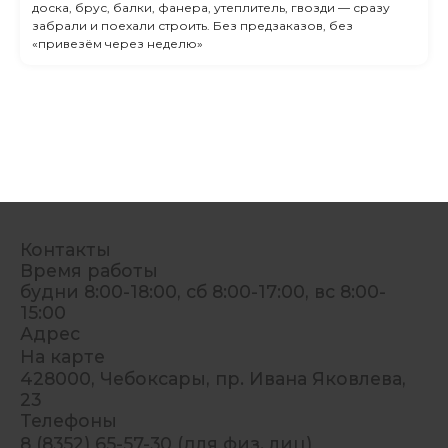
доска, брус, балки, фанера, утеплитель, гвозди — сразу
забрали и поехали строить. Без предзаказов, без
«привезём через неделю»
Контакты
Время работы
будни 8:00-18:00, сб 8:00-17:00, вс 8:00-
15:00
Адрес
На карте
428000, Чебоксары, пр. Ивана Яковлева,
23
Телефоны
8 (8352) 65-57-30 (для физ. лиц)