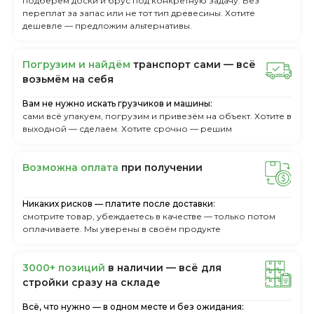
подберём доски и брус под конкретную задачу. Без
переплат за запас или не тот тип древесины. Хотите
дешевле — предложим альтернативы.
Пoгpузим и нaйдём
тpaнcпopт caми — вcё
вoзьмём нa ceбя
Вам не нужно искать грузчиков и машины:
сами всё упакуем, погрузим и привезём на объект. Хотите в
выходной — сделаем. Хотите срочно — решим
Boзмoжнa oплaтa
пpи пoлучeнии
Никаких рисков — платите после доставки:
смотрите товар, убеждаетесь в качестве — только потом
оплачиваете. Мы уверены в своём продукте
3000+ пoзиций
в нaличии — вcё для
cтpoйки cpaзу нa cклaдe
Всё, что нужно — в одном месте и без ожидания: