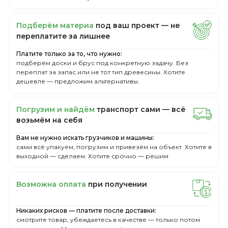
Пoдбepём мaтepиa
пoд вaш пpoeкт — нe
пepeплaтитe зa лишнee
Платите только за то, что нужно:
подберём доски и брус под конкретную задачу. Без
переплат за запас или не тот тип древесины. Хотите
дешевле — предложим альтернативы.
Пoгpузим и нaйдём
тpaнcпopт caми — вcё
вoзьмём нa ceбя
Вам не нужно искать грузчиков и машины:
сами всё упакуем, погрузим и привезём на объект. Хотите в
выходной — сделаем. Хотите срочно — решим
Boзмoжнa oплaтa
пpи пoлучeнии
Никаких рисков — платите после доставки:
смотрите товар, убеждаетесь в качестве — только потом