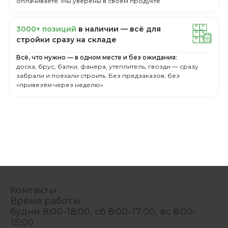
оплачиваете. Мы уверены в своём продукте
3000+ пoзиций
в нaличии — вcё для
cтpoйки cpaзу нa cклaдe
Всё, что нужно — в одном месте и без ожидания:
доска, брус, балки, фанера, утеплитель, гвозди — сразу
забрали и поехали строить. Без предзаказов, без
«привезём через неделю»
Контакты
Время работы
будни 8:00-18:00, сб 8:00-17:00, вс 8:00-
15:00