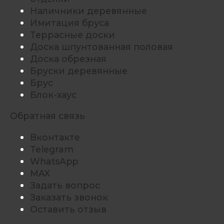
Наличники деревянные
Имитация бруса
Террасные доски
Доска шпунтованная половая
Доска обрезная
Бруски деревянные
Брус
Блок-хаус
Обратная связь
Вконтакте
Telegram
WhatsApp
MAX
Задать вопрос
Заказать звонок
Оставить отзыв