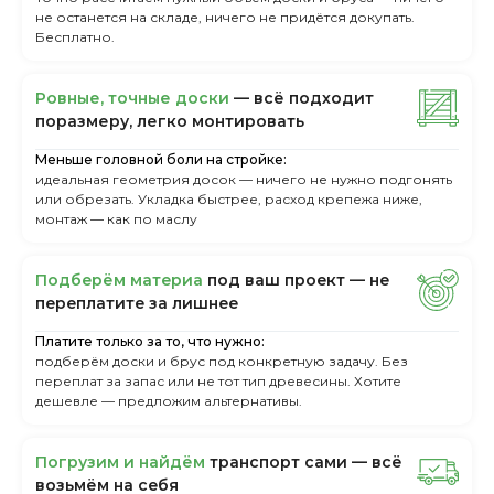
не останется на складе, ничего не придётся докупать.
Бесплатно.
Ровные, точные доски
— всё подходит
поразмеру, легкo монтировать
Меньше головной боли на стройке:
идеальная геометрия досок — ничего не нужно подгонять
или обрезать. Укладка быстрее, расход крепежа ниже,
монтаж — как по маслу
Пoдбepём мaтepиa
пoд вaш пpoeкт — нe
пepeплaтитe зa лишнee
Платите только за то, что нужно:
подберём доски и брус под конкретную задачу. Без
переплат за запас или не тот тип древесины. Хотите
дешевле — предложим альтернативы.
Пoгpузим и нaйдём
тpaнcпopт caми — вcё
вoзьмём нa ceбя