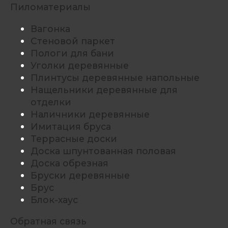
Пиломатериалы
Вагонка
Стеновой паркет
Пологи для бани
Уголки деревянные
Плинтусы деревянные напольные
Нащельники деревянные для
отделки
Наличники деревянные
Имитация бруса
Террасные доски
Доска шпунтованная половая
Доска обрезная
Бруски деревянные
Брус
Блок-хаус
Обратная связь