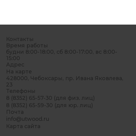
Контакты
Время работы
будни 8:00-18:00, сб 8:00-17:00, вс 8:00-
15:00
Адрес
На карте
428000, Чебоксары, пр. Ивана Яковлева,
23
Телефоны
8 (8352) 65-57-30 (для физ. лиц)
8 (8352) 65-59-30 (для юр. лиц)
Почта
info@utwood.ru
Карта сайта