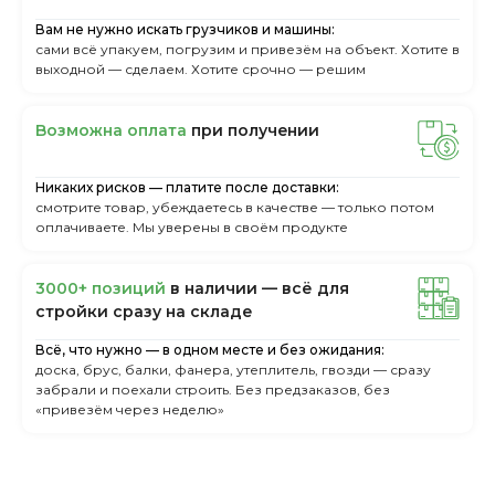
Вам не нужно искать грузчиков и машины:
сами всё упакуем, погрузим и привезём на объект. Хотите в
выходной — сделаем. Хотите срочно — решим
Boзмoжнa oплaтa
пpи пoлучeнии
Никаких рисков — платите после доставки:
смотрите товар, убеждаетесь в качестве — только потом
оплачиваете. Мы уверены в своём продукте
3000+ пoзиций
в нaличии — вcё для
cтpoйки cpaзу нa cклaдe
Всё, что нужно — в одном месте и без ожидания:
доска, брус, балки, фанера, утеплитель, гвозди — сразу
забрали и поехали строить. Без предзаказов, без
«привезём через неделю»