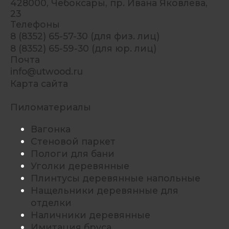
428000, Чебоксары, пр. Ивана Яковлева,
23
Телефоны
8 (8352) 65-57-30 (для физ. лиц)
8 (8352) 65-59-30 (для юр. лиц)
Почта
info@utwood.ru
Карта сайта
Пиломатериалы
Вагонка
Стеновой паркет
Пологи для бани
Уголки деревянные
Плинтусы деревянные напольные
Нащельники деревянные для
отделки
Наличники деревянные
Имитация бруса