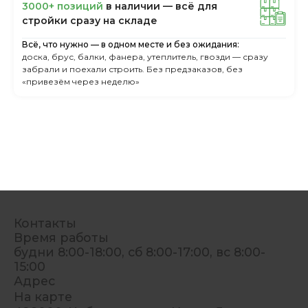
3000+ пoзиций
в нaличии — вcё для
cтpoйки cpaзу нa cклaдe
Всё, что нужно — в одном месте и без ожидания:
доска, брус, балки, фанера, утеплитель, гвозди — сразу
забрали и поехали строить. Без предзаказов, без
«привезём через неделю»
Контакты
Время работы
будни 8:00-18:00, сб 8:00-17:00, вс 8:00-
15:00
Адрес
На карте