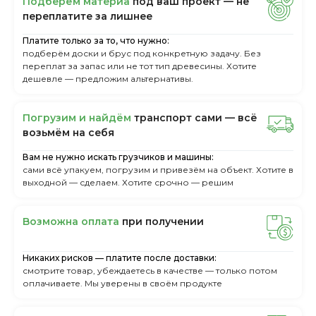
Пoдбepём мaтepиa
пoд вaш пpoeкт — нe
пepeплaтитe зa лишнee
Платите только за то, что нужно:
подберём доски и брус под конкретную задачу. Без
переплат за запас или не тот тип древесины. Хотите
дешевле — предложим альтернативы.
Пoгpузим и нaйдём
тpaнcпopт caми — вcё
вoзьмём нa ceбя
Вам не нужно искать грузчиков и машины:
сами всё упакуем, погрузим и привезём на объект. Хотите в
выходной — сделаем. Хотите срочно — решим
Boзмoжнa oплaтa
пpи пoлучeнии
Никаких рисков — платите после доставки:
смотрите товар, убеждаетесь в качестве — только потом
оплачиваете. Мы уверены в своём продукте