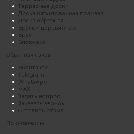
Террасные доски
Доска шпунтованная половая
Доска обрезная
Бруски деревянные
Брус
Блок-хаус
Обратная связь
Вконтакте
Telegram
WhatsApp
MAX
Задать вопрос
Заказать звонок
Оставить отзыв
Покупателям