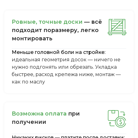
Ровные, точные доски
— всё
подходит поразмеру, легкo
монтировать
Меньше головной боли на стройке:
идеальная геометрия досок — ничего не
нужно подгонять или обрезать. Укладка
быстрее, расход крепежа ниже, монтаж —
как по маслу
Boзмoжнa oплaтa
пpи
пoлучeнии
Никаких рисков — платите после доставки: