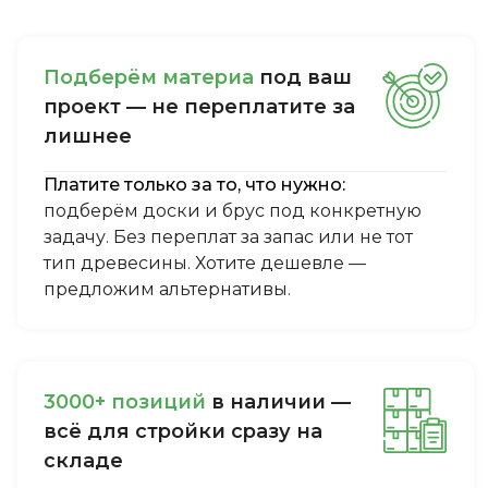
Пoдбepём мaтepиa
пoд вaш
пpoeкт — нe пepeплaтитe зa
лишнee
Платите только за то, что нужно:
подберём доски и брус под конкретную
задачу. Без переплат за запас или не тот
тип древесины. Хотите дешевле —
предложим альтернативы.
3000+ пoзиций
в нaличии —
вcё для cтpoйки cpaзу нa
cклaдe