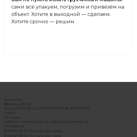
сами всё упакуем, погрузим и привезём на
объект. Хотите в выходной — сделаем.
Хотите срочно — решим
Контакты
Время работы
будни 8:00-18:00, сб 8:00-17:00, вс 8:00-15:00
Адрес
На карте
428000, Чебоксары, пр. Ивана Яковлева, 23
Телефоны
8 (8352) 65-57-30 (для физ. лиц)
8 (8352) 65-59-30 (для юр. лиц)