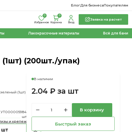
Блог
Для бизнеса
Покупателям
0
0
Заявка на расчет
Избранное
Корзина
Вход
лы
Лакокрасочные материалы
Всё для бани
(1шт) (200шт./упак)
В наличии
2.04 ₽ за шт
зеленый (1шт)
В корзину
УТ000005984
шт
тизы и крепеж
Быстрый заказ
 шт