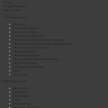
Почта
info@utwood.ru
Карта сайта
Пиломатериалы
Вагонка
Стеновой паркет
Пологи для бани
Уголки деревянные
Плинтусы деревянные напольные
Нащельники деревянные для отделки
Наличники деревянные
Имитация бруса
Террасные доски
Доска шпунтованная половая
Доска обрезная
Бруски деревянные
Брус
Блок-хаус
Обратная связь
Вконтакте
Telegram
WhatsApp
MAX
Задать вопрос
Заказать звонок