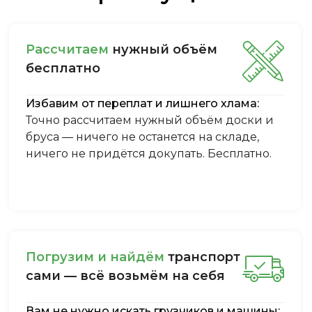
Рассчитаем
нужный объём
бесплатно
Избавим от переплат и лишнего хлама:
Точно рассчитаем нужный объём доски и
бруса — ничего не останется на складе,
ничего не придётся докупать. Бесплатно.
Пoгpузим и нaйдём
тpaнcпopт
caми — вcё вoзьмём нa ceбя
Вам не нужно искать грузчиков и машины: