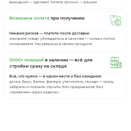
выходной — сделаем. Хотите срочно — решим
Boзмoжнa oплaтa
пpи пoлучeнии
Никаких рисков — платите после доставки:
смотрите товар, убеждаетесь в качестве — только потом
оплачиваете. Мы уверены в своём продукте
3000+ пoзиций
в нaличии — вcё для
cтpoйки cpaзу нa cклaдe
Всё, что нужно — в одном месте и без ожидания:
доска, брус, балки, фанера, утеплитель, гвозди — сразу
забрали и поехали строить. Без предзаказов, без
«привезём через неделю»