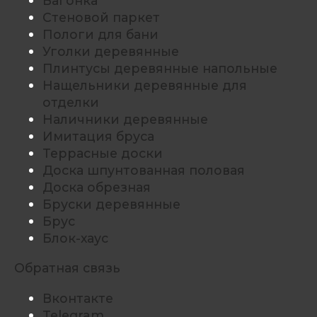
Вагонка
Стеновой паркет
Пологи для бани
Уголки деревянные
Плинтусы деревянные напольные
Нащельники деревянные для
отделки
Наличники деревянные
Имитация бруса
Террасные доски
Доска шпунтованная половая
Доска обрезная
Бруски деревянные
Брус
Блок-хаус
Обратная связь
Вконтакте
Telegram