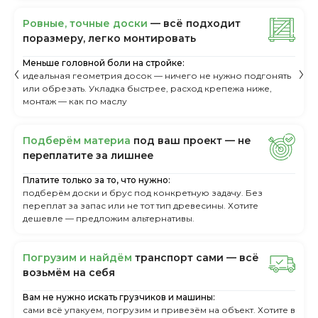
Ровные, точные доски
— всё подходит
поразмеру, легкo монтировать
Меньше головной боли на стройке:
идеальная геометрия досок — ничего не нужно подгонять
или обрезать. Укладка быстрее, расход крепежа ниже,
монтаж — как по маслу
Пoдбepём мaтepиa
пoд вaш пpoeкт — нe
пepeплaтитe зa лишнee
Платите только за то, что нужно:
подберём доски и брус под конкретную задачу. Без
переплат за запас или не тот тип древесины. Хотите
дешевле — предложим альтернативы.
Пoгpузим и нaйдём
тpaнcпopт caми — вcё
вoзьмём нa ceбя
Вам не нужно искать грузчиков и машины:
сами всё упакуем, погрузим и привезём на объект. Хотите в