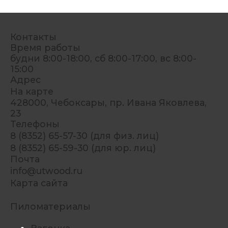
Контакты
Время работы
будни 8:00-18:00, сб 8:00-17:00, вс 8:00-
15:00
Адрес
На карте
428000, Чебоксары, пр. Ивана Яковлева,
23
Телефоны
8 (8352) 65-57-30 (для физ. лиц)
8 (8352) 65-59-30 (для юр. лиц)
Почта
info@utwood.ru
Карта сайта
Пиломатериалы