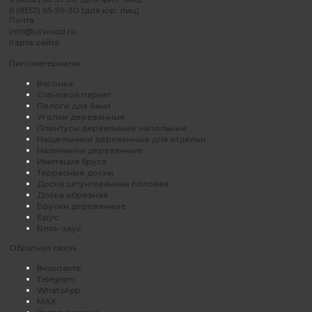
8 (8352) 65-59-30 (для юр. лиц)
Почта
info@utwood.ru
Карта сайта
Пиломатериалы
Вагонка
Стеновой паркет
Пологи для бани
Уголки деревянные
Плинтусы деревянные напольные
Нащельники деревянные для отделки
Наличники деревянные
Имитация бруса
Террасные доски
Доска шпунтованная половая
Доска обрезная
Бруски деревянные
Брус
Блок-хаус
Обратная связь
Вконтакте
Telegram
WhatsApp
MAX