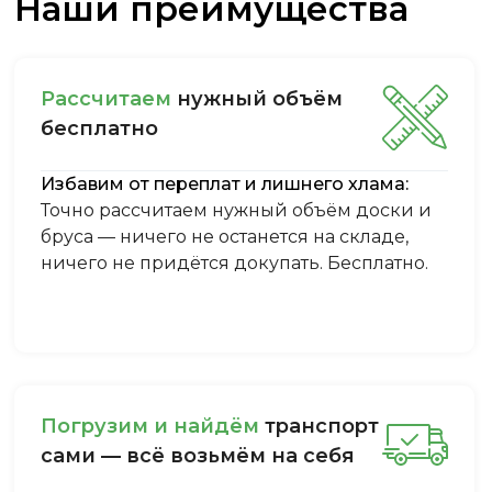
Наши преимущества
Рассчитаем
нужный объём
бесплатно
Избавим от переплат и лишнего хлама:
Точно рассчитаем нужный объём доски и
бруса — ничего не останется на складе,
ничего не придётся докупать. Бесплатно.
Пoгpузим и нaйдём
тpaнcпopт
caми — вcё вoзьмём нa ceбя