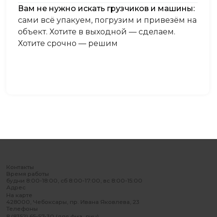
Вам не нужно искать грузчиков и машины:
сами всё упакуем, погрузим и привезём на
объект. Хотите в выходной — сделаем.
Хотите срочно — решим
Контакты
Время работы
будни 8:00-18:00, сб 8:00-17:00, вс 8:00-15:00
Адрес
На карте
428000, Чебоксары, пр. Ивана Яковлева, 23
Телефоны
8 (8352) 65-57-30 (для физ. лиц)