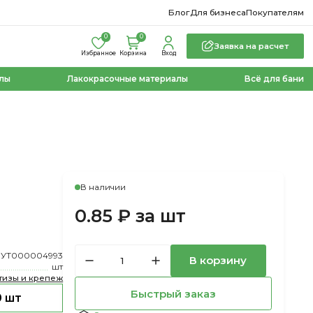
Блог
Для бизнеса
Покупателям
0
0
Заявка на расчет
Избранное
Корзина
Вход
лы
Лакокрасочные материалы
Всё для бани
В наличии
0.85 ₽ за шт
УТ000004993
В корзину
шт
тизы и крепеж
Быстрый заказ
 шт