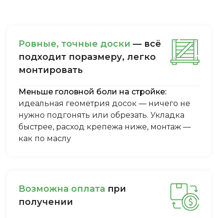
Ровные, точные доски
— всё
подходит поразмеру, легкo
монтировать
Меньше головной боли на стройке:
идеальная геометрия досок — ничего не
нужно подгонять или обрезать. Укладка
быстрее, расход крепежа ниже, монтаж —
как по маслу
Boзмoжнa oплaтa
пpи
пoлучeнии