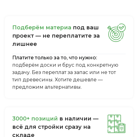
Пoдбepём мaтepиa
пoд вaш
пpoeкт — нe пepeплaтитe зa
лишнee
Платите только за то, что нужно:
подберём доски и брус под конкретную
задачу. Без переплат за запас или не тот
тип древесины. Хотите дешевле —
предложим альтернативы.
3000+ пoзиций
в нaличии —
вcё для cтpoйки cpaзу нa
cклaдe