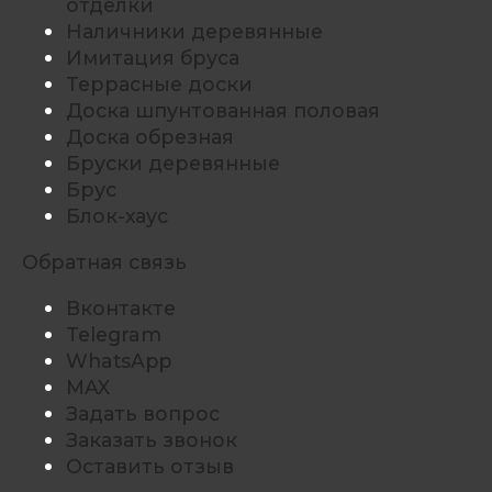
отделки
Наличники деревянные
Имитация бруса
Террасные доски
Доска шпунтованная половая
Доска обрезная
Бруски деревянные
Брус
Блок-хаус
Обратная связь
Вконтакте
Telegram
WhatsApp
MAX
Задать вопрос
Заказать звонок
Оставить отзыв