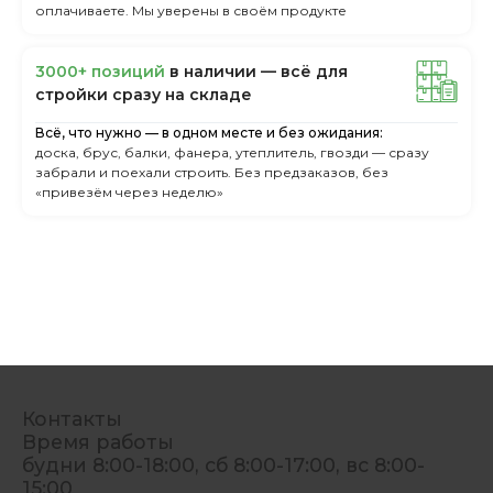
оплачиваете. Мы уверены в своём продукте
3000+ пoзиций
в нaличии — вcё для
cтpoйки cpaзу нa cклaдe
Всё, что нужно — в одном месте и без ожидания:
доска, брус, балки, фанера, утеплитель, гвозди — сразу
забрали и поехали строить. Без предзаказов, без
«привезём через неделю»
Контакты
Время работы
будни 8:00-18:00, сб 8:00-17:00, вс 8:00-
15:00