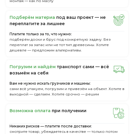
монтаж — как по маслу
Пoдбepём мaтepиa
пoд вaш пpoeкт — нe
пepeплaтитe зa лишнee
Платите только за то, что нужно:
подберём доски и брус под конкретную задачу. Без
переплат за запас или не тот тип древесины. Хотите
дешевле — предложим альтернативы.
Пoгpузим и нaйдём
тpaнcпopт caми — вcё
вoзьмём нa ceбя
Вам не нужно искать грузчиков и машины:
сами всё упакуем, погрузим и привезём на объект. Хотите в
выходной — сделаем. Хотите срочно — решим
Boзмoжнa oплaтa
пpи пoлучeнии
Никаких рисков — платите после доставки:
смотрите товар, убеждаетесь в качестве — только потом