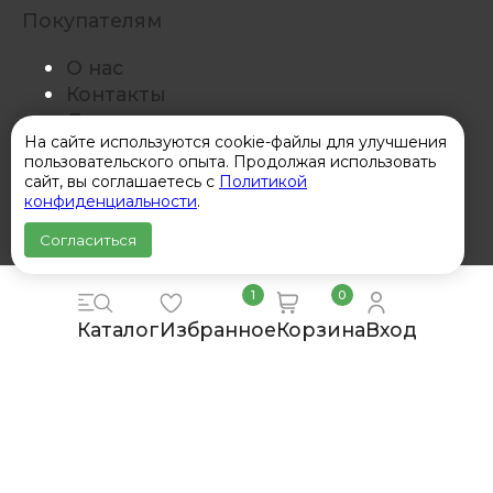
Покупателям
О нас
Контакты
Доставка
На сайте используются cookie-файлы для улучшения
Обмен и возврат
пользовательского опыта. Продолжая использовать
Для бизнеса
сайт, вы соглашаетесь с
Политикой
Политика конфиденциальности
конфиденциальности
.
Согласиться
1
0
Каталог
Избранное
Корзина
Вход
© Все права защищены. Информация
сайта защищена законом об авторских
правах.
«Ютвуд Корпорация леса» ИНН
211701267359 ОГРНИП 31221320900002263