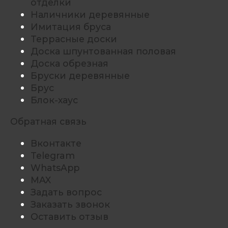
отделки
Наличники деревянные
Имитация бруса
Террасные доски
Доска шпунтованная половая
Доска обрезная
Бруски деревянные
Брус
Блок-хаус
Обратная связь
Вконтакте
Telegram
WhatsApp
MAX
Задать вопрос
Заказать звонок
Оставить отзыв