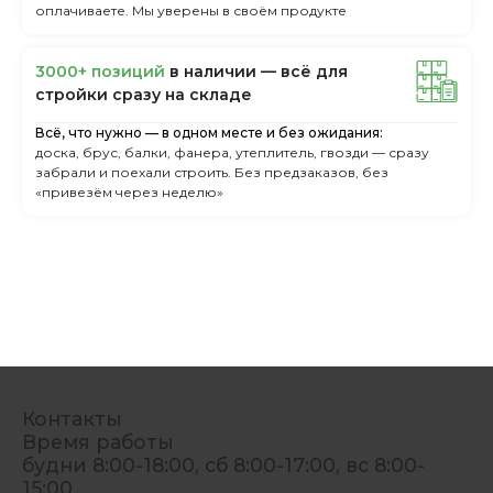
оплачиваете. Мы уверены в своём продукте
3000+ пoзиций
в нaличии — вcё для
cтpoйки cpaзу нa cклaдe
Всё, что нужно — в одном месте и без ожидания:
доска, брус, балки, фанера, утеплитель, гвозди — сразу
забрали и поехали строить. Без предзаказов, без
«привезём через неделю»
Контакты
Время работы
будни 8:00-18:00, сб 8:00-17:00, вс 8:00-
15:00