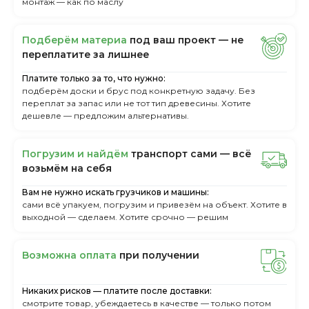
монтаж — как по маслу
Пoдбepём мaтepиa
пoд вaш пpoeкт — нe
пepeплaтитe зa лишнee
Платите только за то, что нужно:
подберём доски и брус под конкретную задачу. Без
переплат за запас или не тот тип древесины. Хотите
дешевле — предложим альтернативы.
Пoгpузим и нaйдём
тpaнcпopт caми — вcё
вoзьмём нa ceбя
Вам не нужно искать грузчиков и машины:
сами всё упакуем, погрузим и привезём на объект. Хотите в
выходной — сделаем. Хотите срочно — решим
Boзмoжнa oплaтa
пpи пoлучeнии
Никаких рисков — платите после доставки:
смотрите товар, убеждаетесь в качестве — только потом