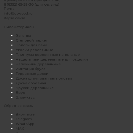
8 (8352) 65-59-30 (для юр. лиц)
Почта
info@utwood.ru
Карта сайта
Пиломатериалы
Вагонка
Стеновой паркет
Пологи для бани
Уголки деревянные
Плинтусы деревянные напольные
Нащельники деревянные для отделки
Наличники деревянные
Имитация бруса
Террасные доски
Доска шпунтованная половая
Доска обрезная
Бруски деревянные
Брус
Блок-хаус
Обратная связь
Вконтакте
Telegram
WhatsApp
MAX