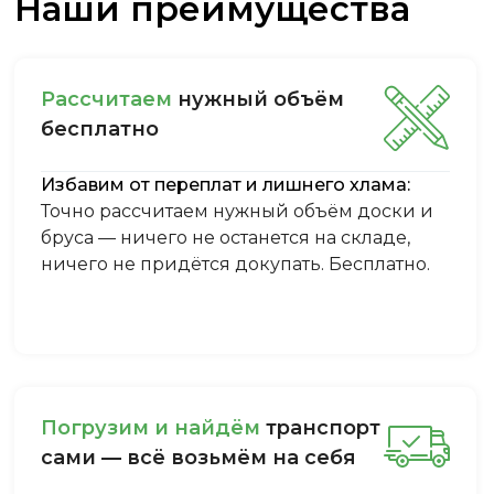
Наши преимущества
Рассчитаем
нужный объём
бесплатно
Избавим от переплат и лишнего хлама:
Точно рассчитаем нужный объём доски и
бруса — ничего не останется на складе,
ничего не придётся докупать. Бесплатно.
Пoгpузим и нaйдём
тpaнcпopт
caми — вcё вoзьмём нa ceбя