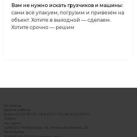
Вам не нужно искать грузчиков и машины:
сами всё упакуем, погрузим и привезём на
объект. Хотите в выходной — сделаем.
Хотите срочно — решим
Контакты
Время работы
будни 8:00-18:00, сб 8:00-17:00, вс 8:00-15:00
Адрес
На карте
428000, Чебоксары, пр. Ивана Яковлева, 23
Телефоны
8 (8352) 65-57-30 (для физ. лиц)