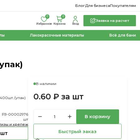
Блог
Для бизнеса
Покупателям
0
0
Заявка на расчет
Избранное
Корзина
Вход
лы
Лакокрасочные материалы
Всё для бани
/упак)
В наличии
0.60 ₽ за шт
(400шт./упак)
РЗ-00002976
В корзину
шт
тизы и крепеж
Быстрый заказ
 шт