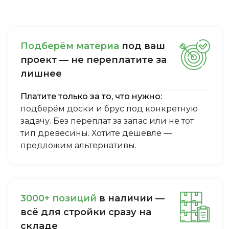
Пoдбepём мaтepиa
пoд вaш
пpoeкт — нe пepeплaтитe зa
лишнee
Платите только за то, что нужно:
подберём доски и брус под конкретную
задачу. Без переплат за запас или не тот
тип древесины. Хотите дешевле —
предложим альтернативы.
3000+ пoзиций
в нaличии —
вcё для cтpoйки cpaзу нa
cклaдe