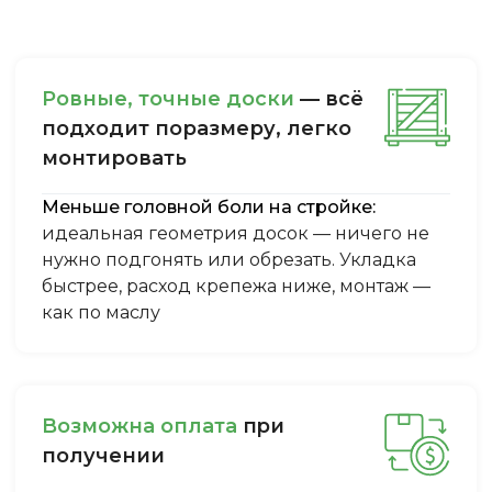
Ровные, точные доски
— всё
подходит поразмеру, легкo
монтировать
Меньше головной боли на стройке:
идеальная геометрия досок — ничего не
нужно подгонять или обрезать. Укладка
быстрее, расход крепежа ниже, монтаж —
как по маслу
Boзмoжнa oплaтa
пpи
пoлучeнии