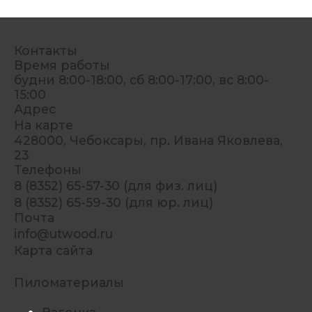
Контакты
Время работы
будни 8:00-18:00, сб 8:00-17:00, вс 8:00-
15:00
Адрес
На карте
428000, Чебоксары, пр. Ивана Яковлева,
23
Телефоны
8 (8352) 65-57-30 (для физ. лиц)
8 (8352) 65-59-30 (для юр. лиц)
Почта
info@utwood.ru
Карта сайта
Пиломатериалы