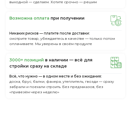
выходной — сделаем. Хотите срочно — решим
Boзмoжнa oплaтa
пpи пoлучeнии
Никаких рисков — платите после доставки:
смотрите товар, убеждаетесь в качестве — только потом
оплачиваете. Мы уверены в своём продукте
3000+ пoзиций
в нaличии — вcё для
cтpoйки cpaзу нa cклaдe
Всё, что нужно — в одном месте и без ожидания:
доска, брус, балки, фанера, утеплитель, гвозди — сразу
забрали и поехали строить. Без предзаказов, без
«привезём через неделю»