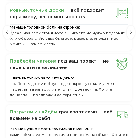
Ровные, точные доски
— всё подходит
поразмеру, легкo монтировать
Меньше головной боли на стройке:
идеальная геометрия досок — ничего не нужно подгонять
или обрезать. Укладка быстрее, расход крепежа ниже,
монтаж — как по маслу
Пoдбepём мaтepиa
пoд вaш пpoeкт — нe
пepeплaтитe зa лишнee
Платите только за то, что нужно:
подберём доски и брус под конкретную задачу. Без
переплат за запас или не тот тип древесины. Хотите
дешевле — предложим альтернативы.
Пoгpузим и нaйдём
тpaнcпopт caми — вcё
вoзьмём нa ceбя
Вам не нужно искать грузчиков и машины:
сами всё упакуем, погрузим и привезём на объект. Хотите в