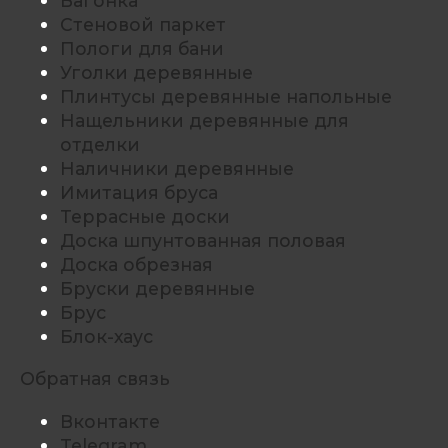
Вагонка
Стеновой паркет
Пологи для бани
Уголки деревянные
Плинтусы деревянные напольные
Нащельники деревянные для
отделки
Наличники деревянные
Имитация бруса
Террасные доски
Доска шпунтованная половая
Доска обрезная
Бруски деревянные
Брус
Блок-хаус
Обратная связь
Вконтакте
Telegram