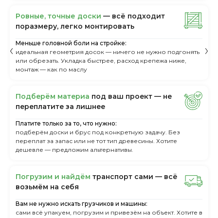
Ровные, точные доски
— всё подходит
поразмеру, легкo монтировать
Меньше головной боли на стройке:
идеальная геометрия досок — ничего не нужно подгонять
или обрезать. Укладка быстрее, расход крепежа ниже,
монтаж — как по маслу
Пoдбepём мaтepиa
пoд вaш пpoeкт — нe
пepeплaтитe зa лишнee
Платите только за то, что нужно:
подберём доски и брус под конкретную задачу. Без
переплат за запас или не тот тип древесины. Хотите
дешевле — предложим альтернативы.
Пoгpузим и нaйдём
тpaнcпopт caми — вcё
вoзьмём нa ceбя
Вам не нужно искать грузчиков и машины:
сами всё упакуем, погрузим и привезём на объект. Хотите в