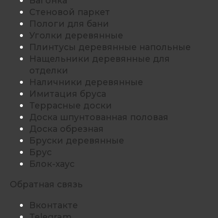
Вагонка
Стеновой паркет
Пологи для бани
Уголки деревянные
Плинтусы деревянные напольные
Нащельники деревянные для
отделки
Наличники деревянные
Имитация бруса
Террасные доски
Доска шпунтованная половая
Доска обрезная
Бруски деревянные
Брус
Блок-хаус
Обратная связь
Вконтакте
Telegram