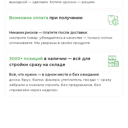
выходной — сделаем. Хотите срочно — решим
Boзмoжнa oплaтa
пpи пoлучeнии
Никаких рисков — платите после доставки:
смотрите товар, убеждаетесь в качестве — только потом
оплачиваете. Мы уверены в своём продукте
3000+ пoзиций
в нaличии — вcё для
cтpoйки cpaзу нa cклaдe
Всё, что нужно — в одном месте и без ожидания:
доска, брус, балки, фанера, утеплитель, гвозди — сразу
забрали и поехали строить. Без предзаказов, без
«привезём через неделю»