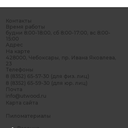
Контакты
Время работы
будни 8:00-18:00, сб 8:00-17:00, вс 8:00-
15:00
Адрес
На карте
428000, Чебоксары, пр. Ивана Яковлева,
23
Телефоны
8 (8352) 65-57-30 (для физ. лиц)
8 (8352) 65-59-30 (для юр. лиц)
Почта
info@utwood.ru
Карта сайта
Пиломатериалы