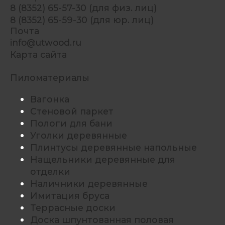
8 (8352) 65-57-30 (для физ. лиц)
8 (8352) 65-59-30 (для юр. лиц)
Почта
info@utwood.ru
Карта сайта
Пиломатериалы
Вагонка
Стеновой паркет
Пологи для бани
Уголки деревянные
Плинтусы деревянные напольные
Нащельники деревянные для
отделки
Наличники деревянные
Имитация бруса
Террасные доски
Доска шпунтованная половая