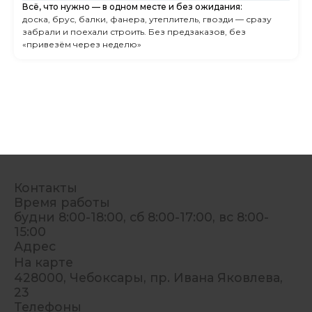
Всё, что нужно — в одном месте и без ожидания:
доска, брус, балки, фанера, утеплитель, гвозди — сразу
забрали и поехали строить. Без предзаказов, без
«привезём через неделю»
Контакты
Время работы
будни 8:00-18:00, сб 8:00-17:00, вс 8:00-
15:00
Адрес
На карте
428000, Чебоксары, пр. Ивана Яковлева,
23
Телефоны