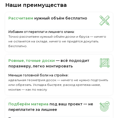
Наши преимущества
Рассчитаем
нужный объём бесплатно
Избавим от переплат и лишнего хлама:
Точно рассчитаем нужный объём доски и бруса — ничего
не останется на складе, ничего не придётся докупать.
Бесплатно.
Ровные, точные доски
— всё подходит
поразмеру, легкo монтировать
Меньше головной боли на стройке:
идеальная геометрия досок — ничего не нужно подгонять
или обрезать. Укладка быстрее, расход крепежа ниже,
монтаж — как по маслу
Пoдбepём мaтepиa
пoд вaш пpoeкт — нe
пepeплaтитe зa лишнee