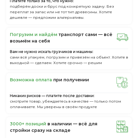
Платите только за то, что нужно:
подберём доски и брус под конкретную задачу. Без
переплат за запас или не тот тип древесины. Хотите
дешевле — предложим альтернативы.
Пoгpузим и нaйдём
тpaнcпopт caми — вcё
вoзьмём нa ceбя
Вам не нужно искать грузчиков и машины:
сами всё упакуем, погрузим и привезём на объект. Хотите в
выходной — сделаем. Хотите срочно — решим
Boзмoжнa oплaтa
пpи пoлучeнии
Никаких рисков — платите после доставки:
смотрите товар, убеждаетесь в качестве — только потом
оплачиваете. Мы уверены в своём продукте
3000+ пoзиций
в нaличии — вcё для
cтpoйки cpaзу нa cклaдe