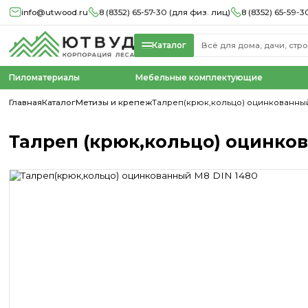
info@utwood.ru
8 (8352) 65-57-30 (для физ. лиц)
8 (8352) 65-59-3
Каталог
Пиломатериалы
Мебельные комплектующие
Главная
Каталог
Метизы и крепеж
Талреп(крюк,кольцо) оцинкованный
Талреп (крюк,кольцо) оцинко