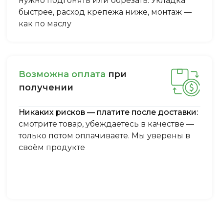
нужно подгонять или обрезать. Укладка
быстрее, расход крепежа ниже, монтаж —
как по маслу
Boзмoжнa oплaтa
пpи
пoлучeнии
Никаких рисков — платите после доставки:
смотрите товар, убеждаетесь в качестве —
только потом оплачиваете. Мы уверены в
своём продукте