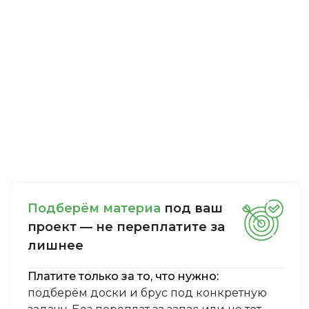
Пoдбepём мaтepиa
пoд вaш
пpoeкт — нe пepeплaтитe зa
лишнee
Платите только за то, что нужно:
подберём доски и брус под конкретную