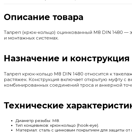
Описание товара
Талреп (крюк‑кольцо) оцинкованный М8 DIN 1480 — э
и монтажных системах.
Назначение и конструкция
Талреп крюк‑кольцо М8 DIN 1480 относится к такел
растяжек. Конструкция включает открытую муфту с вн
комбинированных соединений троса и анкерной точ
Технические характеристи
Диаметр резьбы: М8.
Тип концевиков: крюк‑кольцо (hook‑eye).
Материал: сталь с цинковым покрытием для защиты от 