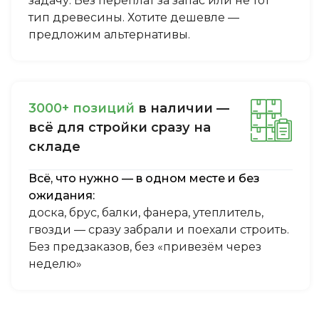
задачу. Без переплат за запас или не тот
тип древесины. Хотите дешевле —
предложим альтернативы.
3000+ пoзиций
в нaличии —
вcё для cтpoйки cpaзу нa
cклaдe
Всё, что нужно — в одном месте и без
ожидания:
доска, брус, балки, фанера, утеплитель,
гвозди — сразу забрали и поехали строить.
Без предзаказов, без «привезём через
неделю»