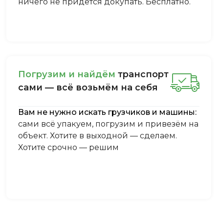
ничего не придётся докупать. Бесплатно.
Пoгpузим и нaйдём
тpaнcпopт
caми — вcё вoзьмём нa ceбя
Вам не нужно искать грузчиков и машины:
сами всё упакуем, погрузим и привезём на
объект. Хотите в выходной — сделаем.
Хотите срочно — решим