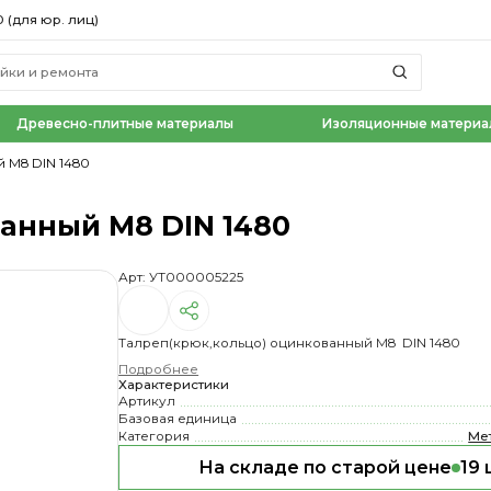
0 (для юр. лиц)
Древесно-плитные материалы
Изоляционные материа
 М8 DIN 1480
ванный М8 DIN 1480
Арт: УТ000005225
Талреп(крюк,кольцо) оцинкованный М8 DIN 1480
Подробнее
Характеристики
Артикул
Базовая единица
Категория
Ме
На складе по старой цене
19 