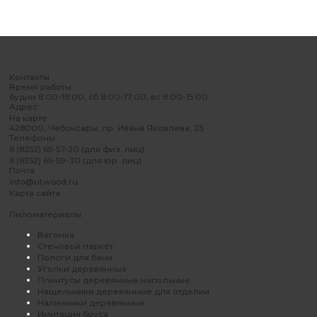
Контакты
Время работы
будни 8:00-18:00, сб 8:00-17:00, вс 8:00-15:00
Адрес
На карте
428000, Чебоксары, пр. Ивана Яковлева, 23
Телефоны
8 (8352) 65-57-30 (для физ. лиц)
8 (8352) 65-59-30 (для юр. лиц)
Почта
info@utwood.ru
Карта сайта
Пиломатериалы
Вагонка
Стеновой паркет
Пологи для бани
Уголки деревянные
Плинтусы деревянные напольные
Нащельники деревянные для отделки
Наличники деревянные
Имитация бруса