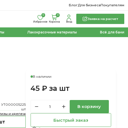
Блог
Для бизнеса
Покупателям
0
0
Заявка на расчет
Избранное
Корзина
Вход
лы
Лакокрасочные материалы
Всё для бани
В наличии
45 ₽ за шт
УТ000005225
В корзину
шт
тизы и крепеж
Быстрый заказ
шт