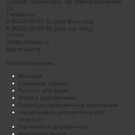
428000, Чебоксары, пр. Ивана Яковлева,
23
Телефоны
8 (8352) 65-57-30 (для физ. лиц)
8 (8352) 65-59-30 (для юр. лиц)
Почта
info@utwood.ru
Карта сайта
Пиломатериалы
Вагонка
Стеновой паркет
Пологи для бани
Уголки деревянные
Плинтусы деревянные напольные
Нащельники деревянные для
отделки
Наличники деревянные
Имитация бруса