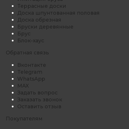
Террасные доски
Доска шпунтованная половая
Доска обрезная
Бруски деревянные
Брус
Блок-хаус
Обратная связь
Вконтакте
Telegram
WhatsApp
MAX
Задать вопрос
Заказать звонок
Оставить отзыв
Покупателям