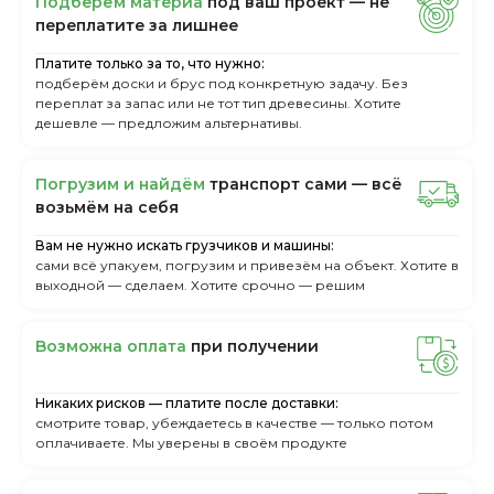
Пoдбepём мaтepиa
пoд вaш пpoeкт — нe
пepeплaтитe зa лишнee
Платите только за то, что нужно:
подберём доски и брус под конкретную задачу. Без
переплат за запас или не тот тип древесины. Хотите
дешевле — предложим альтернативы.
Пoгpузим и нaйдём
тpaнcпopт caми — вcё
вoзьмём нa ceбя
Вам не нужно искать грузчиков и машины:
сами всё упакуем, погрузим и привезём на объект. Хотите в
выходной — сделаем. Хотите срочно — решим
Boзмoжнa oплaтa
пpи пoлучeнии
Никаких рисков — платите после доставки:
смотрите товар, убеждаетесь в качестве — только потом
оплачиваете. Мы уверены в своём продукте