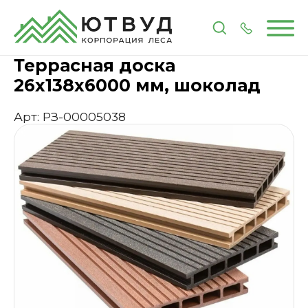
Главная
Каталог
Пиломатериалы
Доски
Терра
Террасная доска
26х138х6000 мм, шоколад
Арт: РЗ-00005038