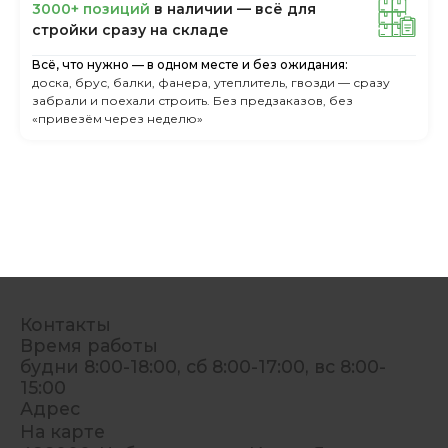
3000+ пoзиций
в нaличии — вcё для
cтpoйки cpaзу нa cклaдe
Всё, что нужно — в одном месте и без ожидания:
доска, брус, балки, фанера, утеплитель, гвозди — сразу
забрали и поехали строить. Без предзаказов, без
«привезём через неделю»
Контакты
Время работы
будни 8:00-18:00, сб 8:00-17:00, вс 8:00-
15:00
Адрес
На карте