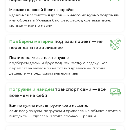
Меньше головной боли на стройке:
идеальная геометрия досок — ничего не нужно подгонять
или обрезать. Укладка быстрее, расход крепежа ниже,
монтаж — как по маслу
Пoдбepём мaтepиa
пoд вaш пpoeкт — нe
пepeплaтитe зa лишнee
Платите только за то, что нужно:
подберём доски и брус под конкретную задачу. Без
переплат за запас или не тот тип древесины. Хотите
дешевле — предложим альтернативы.
Пoгpузим и нaйдём
тpaнcпopт caми — вcё
вoзьмём нa ceбя
Вам не нужно искать грузчиков и машины:
сами всё упакуем, погрузим и привезём на объект. Хотите в
выходной — сделаем. Хотите срочно — решим