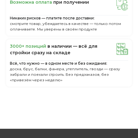
Boзмoжнa oплaтa
пpи пoлучeнии
Никаких рисков — платите после доставки:
смотрите товар, убеждаетесь в качестве — только потом
оплачиваете. Мы уверены в своём продукте
3000+ пoзиций
в нaличии — вcё для
cтpoйки cpaзу нa cклaдe
Всё, что нужно — в одном месте и без ожидания:
доска, брус, балки, фанера, утеплитель, гвозди — сразу
забрали и поехали строить. Без предзаказов, без
«привезём через неделю»