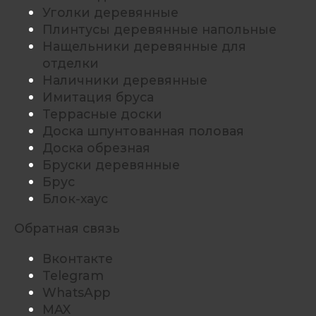
Уголки деревянные
Плинтусы деревянные напольные
Нащельники деревянные для
отделки
Наличники деревянные
Имитация бруса
Террасные доски
Доска шпунтованная половая
Доска обрезная
Бруски деревянные
Брус
Блок-хаус
Обратная связь
Вконтакте
Telegram
WhatsApp
MAX