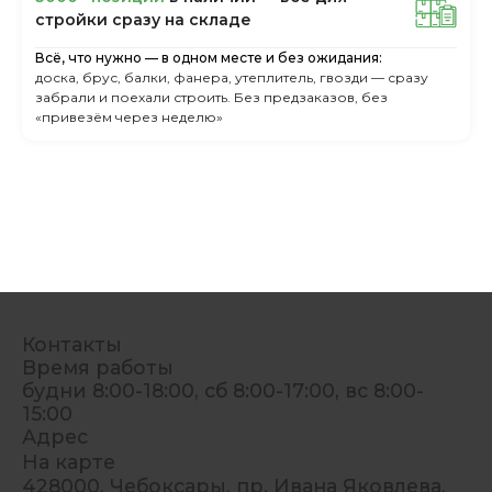
cтpoйки cpaзу нa cклaдe
Всё, что нужно — в одном месте и без ожидания:
доска, брус, балки, фанера, утеплитель, гвозди — сразу
забрали и поехали строить. Без предзаказов, без
«привезём через неделю»
Контакты
Время работы
будни 8:00-18:00, сб 8:00-17:00, вс 8:00-
15:00
Адрес
На карте
428000, Чебоксары, пр. Ивана Яковлева,