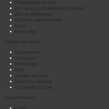
Террасные доски
Доска шпунтованная половая
Доска обрезная
Бруски деревянные
Брус
Блок-хаус
Обратная связь
Вконтакте
Telegram
WhatsApp
MAX
Задать вопрос
Заказать звонок
Оставить отзыв
Покупателям
О нас