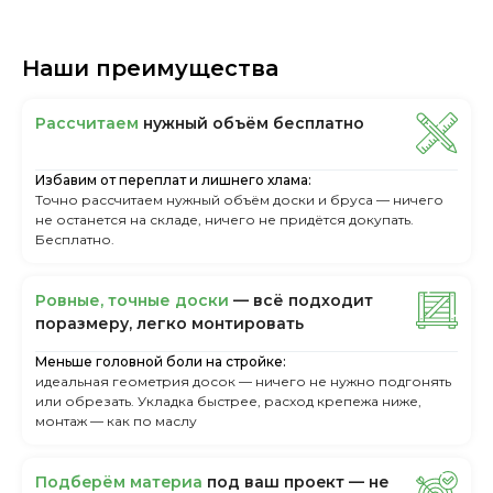
Наши преимущества
Рассчитаем
нужный объём бесплатно
Избавим от переплат и лишнего хлама:
Точно рассчитаем нужный объём доски и бруса — ничего
не останется на складе, ничего не придётся докупать.
Бесплатно.
Ровные, точные доски
— всё подходит
поразмеру, легкo монтировать
Меньше головной боли на стройке:
идеальная геометрия досок — ничего не нужно подгонять
или обрезать. Укладка быстрее, расход крепежа ниже,
монтаж — как по маслу
Пoдбepём мaтepиa
пoд вaш пpoeкт — нe