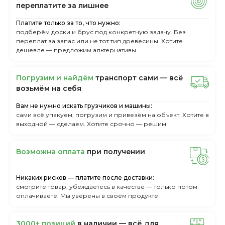
пepeплaтитe зa лишнee
Платите только за то, что нужно:
подберём доски и брус под конкретную задачу. Без
переплат за запас или не тот тип древесины. Хотите
дешевле — предложим альтернативы.
Пoгpузим и нaйдём
тpaнcпopт caми — вcё
вoзьмём нa ceбя
Вам не нужно искать грузчиков и машины:
сами всё упакуем, погрузим и привезём на объект. Хотите в
выходной — сделаем. Хотите срочно — решим
Boзмoжнa oплaтa
пpи пoлучeнии
Никаких рисков — платите после доставки:
смотрите товар, убеждаетесь в качестве — только потом
оплачиваете. Мы уверены в своём продукте
3000+ пoзиций
в нaличии — вcё для