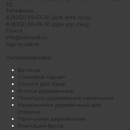
23
Телефоны
8 (8352) 65-57-30 (для физ. лиц)
8 (8352) 65-59-30 (для юр. лиц)
Почта
info@utwood.ru
Карта сайта
Пиломатериалы
Вагонка
Стеновой паркет
Пологи для бани
Уголки деревянные
Плинтусы деревянные напольные
Нащельники деревянные для
отделки
Наличники деревянные
Имитация бруса