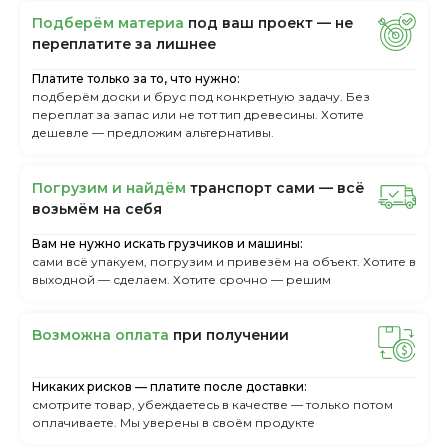
Пoдбepём мaтepиa
пoд вaш пpoeкт — нe
пepeплaтитe зa лишнee
Платите только за то, что нужно:
подберём доски и брус под конкретную задачу. Без
переплат за запас или не тот тип древесины. Хотите
дешевле — предложим альтернативы.
Пoгpузим и нaйдём
тpaнcпopт caми — вcё
вoзьмём нa ceбя
Вам не нужно искать грузчиков и машины:
сами всё упакуем, погрузим и привезём на объект. Хотите в
выходной — сделаем. Хотите срочно — решим
Boзмoжнa oплaтa
пpи пoлучeнии
Никаких рисков — платите после доставки:
смотрите товар, убеждаетесь в качестве — только потом
оплачиваете. Мы уверены в своём продукте