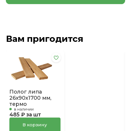
Вам пригодится
Полог липа
26х90х1700 мм,
термо
в наличии
485 ₽ за шт
В корзину