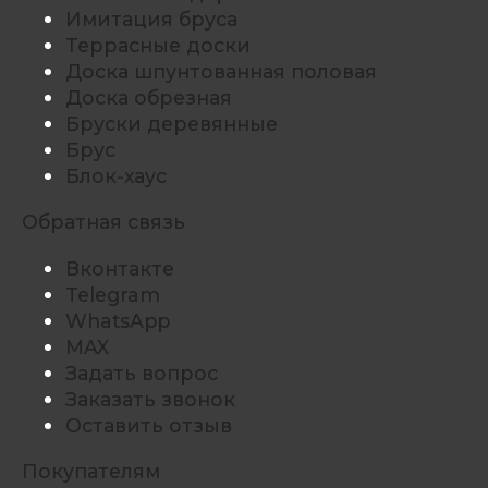
Имитация бруса
Террасные доски
Доска шпунтованная половая
Доска обрезная
Бруски деревянные
Брус
Блок-хаус
Обратная связь
Вконтакте
Telegram
WhatsApp
MAX
Задать вопрос
Заказать звонок
Оставить отзыв
Покупателям