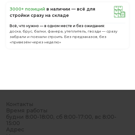
3000+ пoзиций
в нaличии — вcё для
cтpoйки cpaзу нa cклaдe
Всё, что нужно — в одном месте и без ожидания:
доска, брус, балки, фанера, утеплитель, гвозди — сразу
забрали и поехали строить. Без предзаказов, без
«привезём через неделю»
Контакты
Время работы
будни 8:00-18:00, сб 8:00-17:00, вс 8:00-
15:00
Адрес