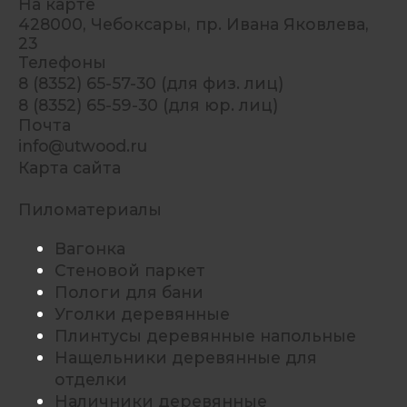
На карте
428000, Чебоксары, пр. Ивана Яковлева,
23
Телефоны
8 (8352) 65-57-30 (для физ. лиц)
8 (8352) 65-59-30 (для юр. лиц)
Почта
info@utwood.ru
Карта сайта
Пиломатериалы
Вагонка
Стеновой паркет
Пологи для бани
Уголки деревянные
Плинтусы деревянные напольные
Нащельники деревянные для
отделки
Наличники деревянные