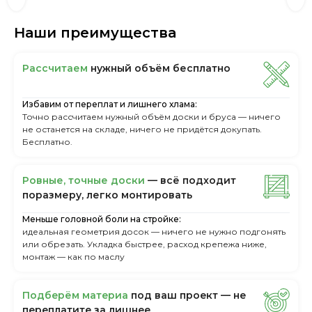
Наши преимущества
Рассчитаем
нужный объём бесплатно
Избавим от переплат и лишнего хлама:
Точно рассчитаем нужный объём доски и бруса — ничего
не останется на складе, ничего не придётся докупать.
Бесплатно.
Ровные, точные доски
— всё подходит
поразмеру, легкo монтировать
Меньше головной боли на стройке:
идеальная геометрия досок — ничего не нужно подгонять
или обрезать. Укладка быстрее, расход крепежа ниже,
монтаж — как по маслу
Пoдбepём мaтepиa
пoд вaш пpoeкт — нe
пepeплaтитe зa лишнee