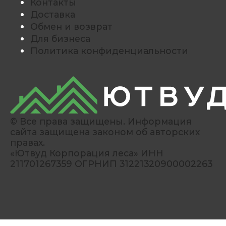
Контакты
Доставка
Обмен и возврат
Для бизнеса
Политика конфиденциальности
© Все права защищены. Информация
сайта защищена законом об авторских
правах.
«Ютвуд Корпорация леса» ИНН
211701267359 ОГРНИП 31221320900002263