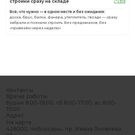
cтpoйки cpaзу нa cклaдe
Всё, что нужно — в одном месте и без ожидания:
доска, брус, балки, фанера, утеплитель, гвозди — сразу
забрали и поехали строить. Без предзаказов, без
«привезём через неделю»
Контакты
Время работы
будни 8:00-18:00, сб 8:00-17:00, вс 8:00-
15:00
Адрес
На карте
428000, Чебоксары, пр. Ивана Яковлева,