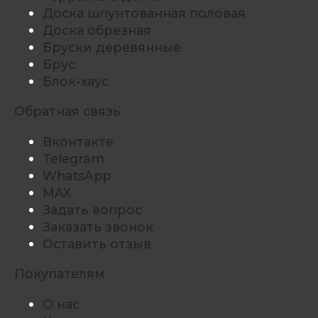
Доска шпунтованная половая
Доска обрезная
Бруски деревянные
Брус
Блок-хаус
Обратная связь
Вконтакте
Telegram
WhatsApp
MAX
Задать вопрос
Заказать звонок
Оставить отзыв
Покупателям
О нас