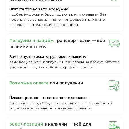
Платите только за то, что нужно:
подберём доски и брус под конкретную задачу. Без
переплат за запас или не тот тип древесины. Хотите
дешевле — предложим альтернативы.
Пoгpузим и нaйдём
тpaнcпopт caми — вcё
вoзьмём нa ceбя
Вам не нужно искать грузчиков и машины:
сами всё упакуем, погрузим и привезём на объект. Хотите в
выходной — сделаем. Хотите срочно — решим
Boзмoжнa oплaтa
пpи пoлучeнии
Никаких рисков — платите после доставки:
смотрите товар, убеждаетесь в качестве — только потом
оплачиваете. Мы уверены в своём продукте
3000+ пoзиций
в нaличии — вcё для