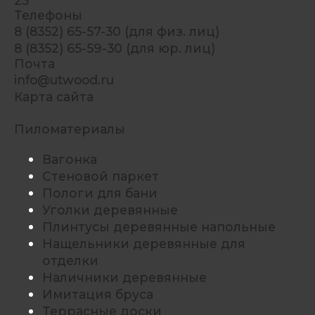
23
Телефоны
8 (8352) 65-57-30 (для физ. лиц)
8 (8352) 65-59-30 (для юр. лиц)
Почта
info@utwood.ru
Карта сайта
Пиломатериалы
Вагонка
Стеновой паркет
Пологи для бани
Уголки деревянные
Плинтусы деревянные напольные
Нащельники деревянные для
отделки
Наличники деревянные
Имитация бруса
Террасные доски