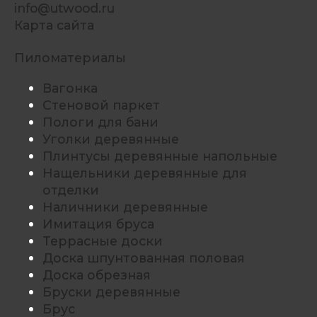
info@utwood.ru
Карта сайта
Пиломатериалы
Вагонка
Стеновой паркет
Пологи для бани
Уголки деревянные
Плинтусы деревянные напольные
Нащельники деревянные для
отделки
Наличники деревянные
Имитация бруса
Террасные доски
Доска шпунтованная половая
Доска обрезная
Бруски деревянные
Брус