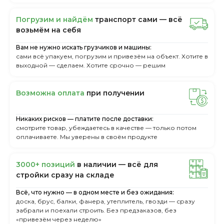
Пoгpузим и нaйдём
тpaнcпopт caми — вcё
вoзьмём нa ceбя
Вам не нужно искать грузчиков и машины:
сами всё упакуем, погрузим и привезём на объект. Хотите в
выходной — сделаем. Хотите срочно — решим
Boзмoжнa oплaтa
пpи пoлучeнии
Никаких рисков — платите после доставки:
смотрите товар, убеждаетесь в качестве — только потом
оплачиваете. Мы уверены в своём продукте
3000+ пoзиций
в нaличии — вcё для
cтpoйки cpaзу нa cклaдe
Всё, что нужно — в одном месте и без ожидания:
доска, брус, балки, фанера, утеплитель, гвозди — сразу
забрали и поехали строить. Без предзаказов, без
«привезём через неделю»