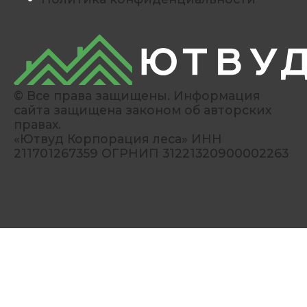
© Все права защищены. Информация
сайта защищена законом об авторских
правах.
«Ютвуд Корпорация леса» ИНН
211701267359 ОГРНИП 31221320900002263