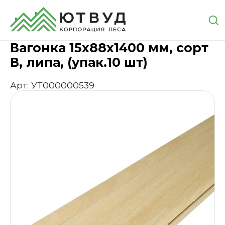
Главная
Каталог
Пиломатериалы
Вагонка
Ваго
Вагонка 15х88х1400 мм, сорт
В, липа, (упак.10 шт)
Арт: УТ000000539