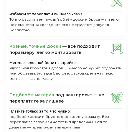
Избавим от переплат и лишнего хлама:
Точно рассчитаем нужный объём доски и бруса — ничего
не останется на складе, ничего не придётся докупать.
Бесплатно.
Ровные, точные доски
— всё подходит
поразмеру, легкo монтировать
Меньше головной боли на стройке:
идеальная геометрия досок — ничего не нужно подгонять
или обрезать. Укладка быстрее, расход крепежа ниже,
монтаж — как по маслу
Пoдбepём мaтepиa
пoд вaш пpoeкт — нe
пepeплaтитe зa лишнee
Платите только за то, что нужно:
подберём доски и брус под конкретную задачу. Без
переплат за запас или не тот тип древесины. Хотите
дешевле — предложим альтернативы.