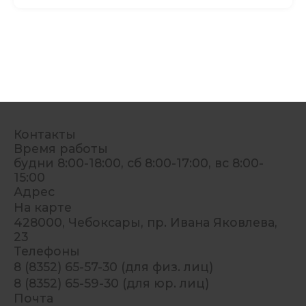
Контакты
Время работы
будни 8:00-18:00, сб 8:00-17:00, вс 8:00-
15:00
Адрес
На карте
428000, Чебоксары, пр. Ивана Яковлева,
23
Телефоны
8 (8352) 65-57-30 (для физ. лиц)
8 (8352) 65-59-30 (для юр. лиц)
Почта