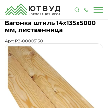
Главная
Каталог
Пиломатериалы
Вагонка
Ваго
Вагонка штиль 14х135х5000
мм, лиственница
Арт: РЗ-00005150