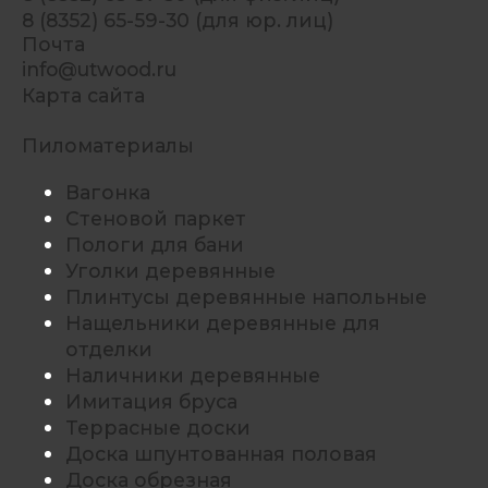
8 (8352) 65-59-30 (для юр. лиц)
Почта
info@utwood.ru
Карта сайта
Пиломатериалы
Вагонка
Стеновой паркет
Пологи для бани
Уголки деревянные
Плинтусы деревянные напольные
Нащельники деревянные для
отделки
Наличники деревянные
Имитация бруса
Террасные доски
Доска шпунтованная половая
Доска обрезная