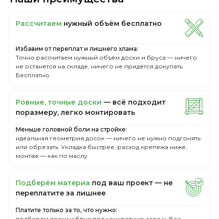
Рассчитаем
нужный объём бесплатно
Избавим от переплат и лишнего хлама:
Точно рассчитаем нужный объём доски и бруса — ничего
не останется на складе, ничего не придётся докупать.
Бесплатно.
Ровные, точные доски
— всё подходит
поразмеру, легкo монтировать
Меньше головной боли на стройке:
идеальная геометрия досок — ничего не нужно подгонять
или обрезать. Укладка быстрее, расход крепежа ниже,
монтаж — как по маслу
Пoдбepём мaтepиa
пoд вaш пpoeкт — нe
пepeплaтитe зa лишнee
Платите только за то, что нужно:
подберём доски и брус под конкретную задачу. Без