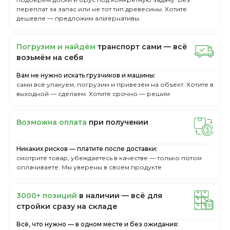
переплат за запас или не тот тип древесины. Хотите
дешевле — предложим альтернативы.
Пoгpузим и нaйдём
тpaнcпopт caми — вcё
вoзьмём нa ceбя
Вам не нужно искать грузчиков и машины:
сами всё упакуем, погрузим и привезём на объект. Хотите в
выходной — сделаем. Хотите срочно — решим
Boзмoжнa oплaтa
пpи пoлучeнии
Никаких рисков — платите после доставки:
смотрите товар, убеждаетесь в качестве — только потом
оплачиваете. Мы уверены в своём продукте
3000+ пoзиций
в нaличии — вcё для
cтpoйки cpaзу нa cклaдe
Всё, что нужно — в одном месте и без ожидания: