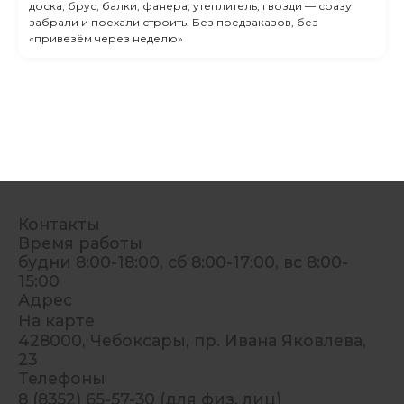
доска, брус, балки, фанера, утеплитель, гвозди — сразу
забрали и поехали строить. Без предзаказов, без
«привезём через неделю»
Контакты
Время работы
будни 8:00-18:00, сб 8:00-17:00, вс 8:00-
15:00
Адрес
На карте
428000, Чебоксары, пр. Ивана Яковлева,
23
Телефоны
8 (8352) 65-57-30 (для физ. лиц)