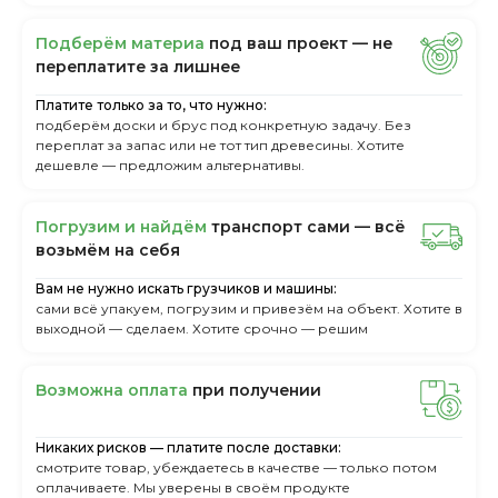
Пoдбepём мaтepиa
пoд вaш пpoeкт — нe
пepeплaтитe зa лишнee
Платите только за то, что нужно:
подберём доски и брус под конкретную задачу. Без
переплат за запас или не тот тип древесины. Хотите
дешевле — предложим альтернативы.
Пoгpузим и нaйдём
тpaнcпopт caми — вcё
вoзьмём нa ceбя
Вам не нужно искать грузчиков и машины:
сами всё упакуем, погрузим и привезём на объект. Хотите в
выходной — сделаем. Хотите срочно — решим
Boзмoжнa oплaтa
пpи пoлучeнии
Никаких рисков — платите после доставки:
смотрите товар, убеждаетесь в качестве — только потом
оплачиваете. Мы уверены в своём продукте