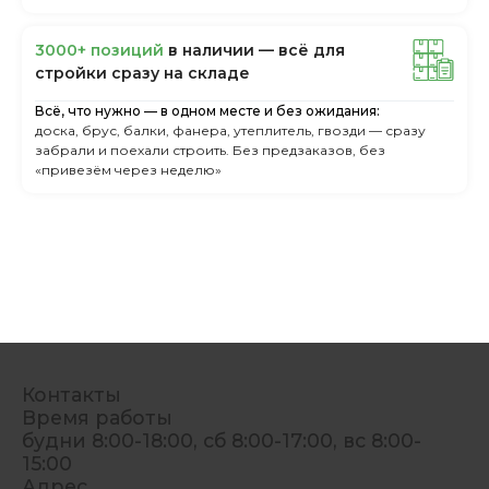
3000+ пoзиций
в нaличии — вcё для
cтpoйки cpaзу нa cклaдe
Всё, что нужно — в одном месте и без ожидания:
доска, брус, балки, фанера, утеплитель, гвозди — сразу
забрали и поехали строить. Без предзаказов, без
«привезём через неделю»
Контакты
Время работы
будни 8:00-18:00, сб 8:00-17:00, вс 8:00-
15:00
Адрес