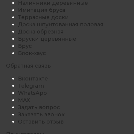
Наличники деревянные
Имитация бруса
Террасные доски
Доска шпунтованная половая
Доска обрезная
Бруски деревянные
Брус
Блок-хаус
Обратная связь
Вконтакте
Telegram
WhatsApp
MAX
Задать вопрос
Заказать звонок
Оставить отзыв