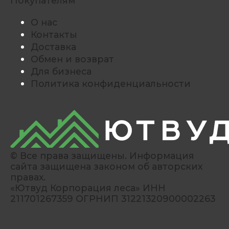
Покупателям
О нас
Контакты
Доставка
Обмен и возврат
Для бизнеса
Политика конфиденциальности
© Все права защищены. Информация
сайта защищена законом об авторских
правах.
«Ютвуд Корпорация леса» ИНН
211701267359 ОГРНИП 31221320900002263