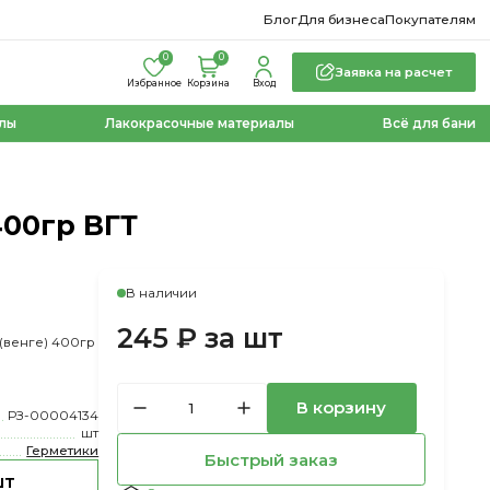
Блог
Для бизнеса
Покупателям
0
0
Заявка на расчет
Избранное
Корзина
Вход
лы
Лакокрасочные материалы
Всё для бани
400гр ВГТ
В наличии
245 ₽ за шт
(венге) 400гр
В корзину
РЗ-00004134
шт
Герметики
Быстрый заказ
шт