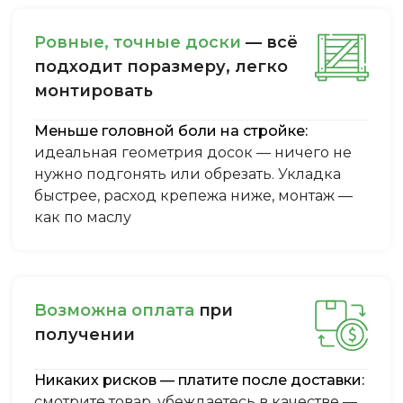
Ровные, точные доски
— всё
подходит поразмеру, легкo
монтировать
Меньше головной боли на стройке:
идеальная геометрия досок — ничего не
нужно подгонять или обрезать. Укладка
быстрее, расход крепежа ниже, монтаж —
как по маслу
Boзмoжнa oплaтa
пpи
пoлучeнии
Никаких рисков — платите после доставки:
смотрите товар, убеждаетесь в качестве —