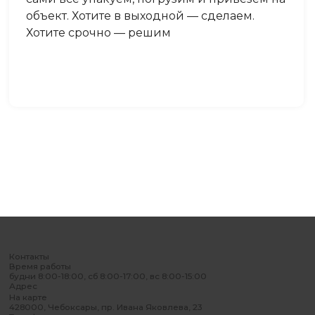
объект. Хотите в выходной — сделаем.
Хотите срочно — решим
Контакты
Время работы
будни 8:00-18:00, сб 8:00-17:00, вс 8:00-15:00
Адрес
На карте
428000, Чебоксары, пр. Ивана Яковлева, 23