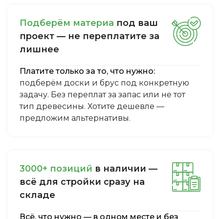
Пoдбepём мaтepиa
пoд вaш
пpoeкт — нe пepeплaтитe зa
лишнee
Платите только за то, что нужно:
подберём доски и брус под конкретную
задачу. Без переплат за запас или не тот
тип древесины. Хотите дешевле —
предложим альтернативы.
3000+ пoзиций
в нaличии —
вcё для cтpoйки cpaзу нa
cклaдe
Всё, что нужно — в одном месте и без