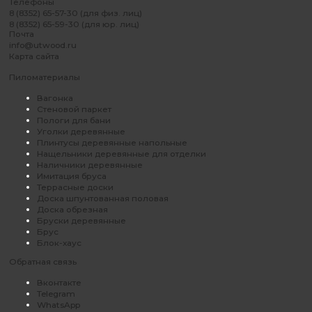
Телефоны
8 (8352) 65-57-30 (для физ. лиц)
8 (8352) 65-59-30 (для юр. лиц)
Почта
info@utwood.ru
Карта сайта
Пиломатериалы
Вагонка
Стеновой паркет
Пологи для бани
Уголки деревянные
Плинтусы деревянные напольные
Нащельники деревянные для отделки
Наличники деревянные
Имитация бруса
Террасные доски
Доска шпунтованная половая
Доска обрезная
Бруски деревянные
Брус
Блок-хаус
Обратная связь
Вконтакте
Telegram
WhatsApp