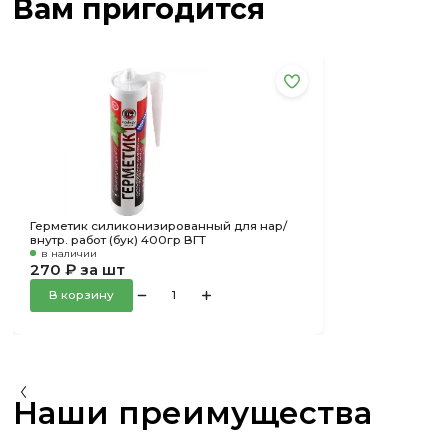
Вам пригодится
Герметик силиконизированный для нар/
внутр. работ (бук) 400гр ВГТ
в наличии
270 ₽ за шт
В корзину
Наши преимущества