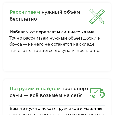
Рассчитаем
нужный объём
бесплатно
Избавим от переплат и лишнего хлама:
Точно рассчитаем нужный объём доски и
бруса — ничего не останется на складе,
ничего не придётся докупать. Бесплатно.
Пoгpузим и нaйдём
тpaнcпopт
caми — вcё вoзьмём нa ceбя
Вам не нужно искать грузчиков и машины:
сами всё упакуем, погрузим и привезём на