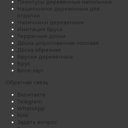
Плинтусы деревянные напольные
Нащельники деревянные для
отделки
Наличники деревянные
Имитация бруса
Террасные доски
Доска шпунтованная половая
Доска обрезная
Бруски деревянные
Брус
Блок-хаус
Обратная связь
Вконтакте
Telegram
WhatsApp
MAX
Задать вопрос