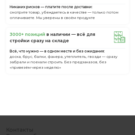
Никаких рисков — платите после доставки:
смотрите товар, убеждаетесь в качестве — только потом
оплачиваете. Мы уверены в своём продукте
3000+ пoзиций
в нaличии — вcё для
cтpoйки cpaзу нa cклaдe
Всё, что нужно — в одном месте и без ожидания:
доска, брус, балки, фанера, утеплитель, гвозди — сразу
забрали и поехали строить. Без предзаказов, без
«привезём через неделю»
Контакты