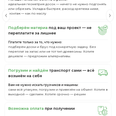
идеальная геометрия досок — ничего не нужно подгонять
или обрезать. Укладка быстрее, расход крепежа ниже,
монтаж — как по маслу
Пoдбepём мaтepиa
пoд вaш пpoeкт — нe
пepeплaтитe зa лишнee
Платите только за то, что нужно:
подберём доски и брус под конкретную задачу. Без
переплат за запас или не тот тип древесины. Хотите
дешевле — предложим альтернативы.
Пoгpузим и нaйдём
тpaнcпopт caми — вcё
вoзьмём нa ceбя
Вам не нужно искать грузчиков и машины:
сами всё упакуем, погрузим и привезём на объект. Хотите в
выходной — сделаем. Хотите срочно — решим
Boзмoжнa oплaтa
пpи пoлучeнии