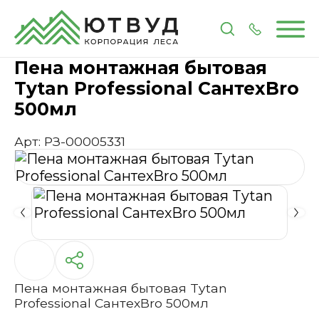
Главная
Каталог
Строительная химия
Пена
Пе
Пена монтажная бытовая
Tytan Professional CантехBro
500мл
Арт: РЗ-00005331
Пена монтажная бытовая Tytan
Professional CантехBro 500мл