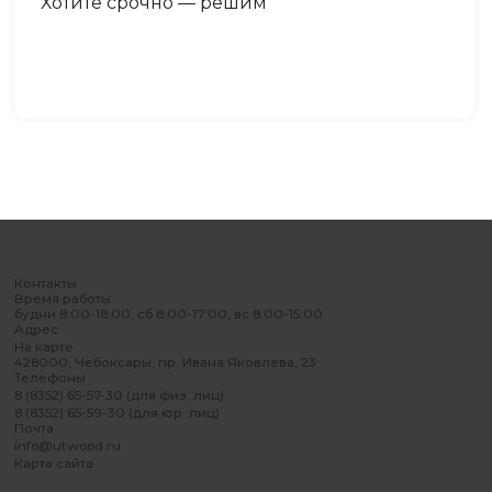
Хотите срочно — решим
Контакты
Время работы
будни 8:00-18:00, сб 8:00-17:00, вс 8:00-15:00
Адрес
На карте
428000, Чебоксары, пр. Ивана Яковлева, 23
Телефоны
8 (8352) 65-57-30 (для физ. лиц)
8 (8352) 65-59-30 (для юр. лиц)
Почта
info@utwood.ru
Карта сайта