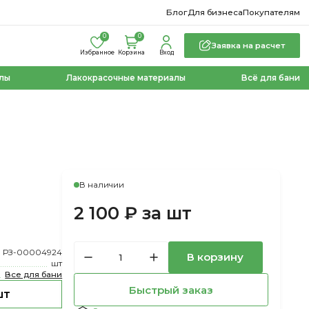
Блог
Для бизнеса
Покупателям
0
0
Заявка на расчет
Избранное
Корзина
Вход
лы
Лакокрасочные материалы
Всё для бани
В наличии
2 100 ₽ за шт
РЗ-00004924
В корзину
шт
Все для бани
Быстрый заказ
шт