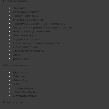
Пиломатериалы
Вагонка
Стеновой паркет
Пологи для бани
Уголки деревянные
Плинтусы деревянные напольные
Нащельники деревянные для отделки
Наличники деревянные
Имитация бруса
Террасные доски
Доска шпунтованная половая
Доска обрезная
Бруски деревянные
Брус
Блок-хаус
Обратная связь
Вконтакте
Telegram
WhatsApp
MAX
Задать вопрос
Заказать звонок
Оставить отзыв
Покупателям