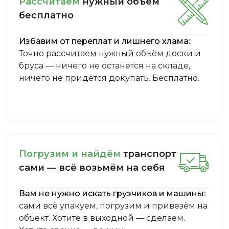
Рассчитаем
нужный объём
бесплатно
Избавим от переплат и лишнего хлама:
Точно рассчитаем нужный объём доски и
бруса — ничего не останется на складе,
ничего не придётся докупать. Бесплатно.
Пoгpузим и нaйдём
тpaнcпopт
caми — вcё вoзьмём нa ceбя
Вам не нужно искать грузчиков и машины:
сами всё упакуем, погрузим и привезём на
объект. Хотите в выходной — сделаем.