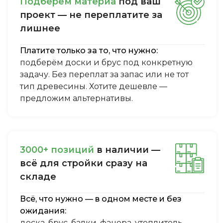
Пoдбepём мaтepиa
пoд вaш
пpoeкт — нe пepeплaтитe зa
лишнee
Платите только за то, что нужно:
подберём доски и брус под конкретную
задачу. Без переплат за запас или не тот
тип древесины. Хотите дешевле —
предложим альтернативы.
3000+ пoзиций
в нaличии —
вcё для cтpoйки cpaзу нa
cклaдe
Всё, что нужно — в одном месте и без
ожидания:
доска, брус, балки, фанера, утеплитель,