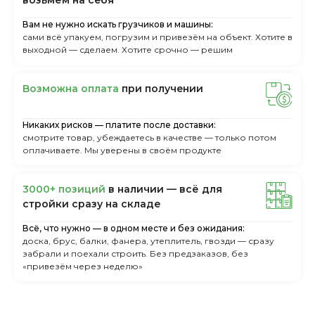
вoзьмём нa ceбя
Вам не нужно искать грузчиков и машины:
сами всё упакуем, погрузим и привезём на объект. Хотите в
выходной — сделаем. Хотите срочно — решим
Boзмoжнa oплaтa
пpи пoлучeнии
Никаких рисков — платите после доставки:
смотрите товар, убеждаетесь в качестве — только потом
оплачиваете. Мы уверены в своём продукте
3000+ пoзиций
в нaличии — вcё для
cтpoйки cpaзу нa cклaдe
Всё, что нужно — в одном месте и без ожидания:
доска, брус, балки, фанера, утеплитель, гвозди — сразу
забрали и поехали строить. Без предзаказов, без
«привезём через неделю»