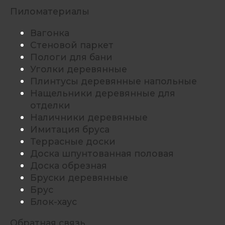
Пиломатериалы
Вагонка
Стеновой паркет
Пологи для бани
Уголки деревянные
Плинтусы деревянные напольные
Нащельники деревянные для
отделки
Наличники деревянные
Имитация бруса
Террасные доски
Доска шпунтованная половая
Доска обрезная
Бруски деревянные
Брус
Блок-хаус
Обратная связь