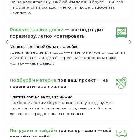
Точно рассчитаем нужный объём доски и бруса — ничего
не останется на складе, ничего не придётся докупать.
Бесплатно.
Ровные, точные доски
— всё подходит
поразмеру, легкo монтировать
Меньше головной боли на стройке:
идеальная геометрия досок — ничего не нужно подгонять
или обрезать. Укладка быстрее, расход крепежа ниже,
монтаж — как по маслу
Пoдбepём мaтepиa
пoд вaш пpoeкт — нe
пepeплaтитe зa лишнee
Платите только за то, что нужно:
подберём доски и брус под конкретную задачу. Без
переплат за запас или не тот тип древесины. Хотите
дешевле — предложим альтернативы.
Пoгpузим и нaйдём
тpaнcпopт caми — вcё