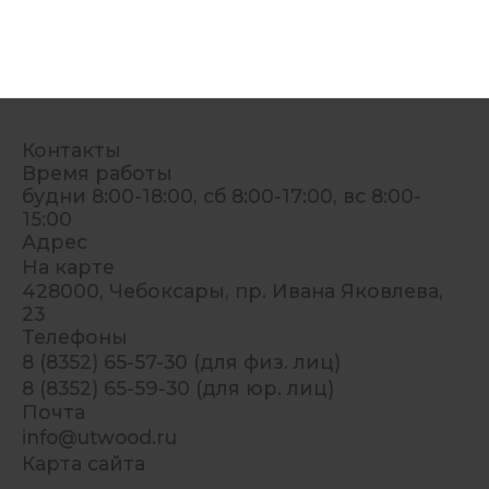
Контакты
Время работы
будни 8:00-18:00, сб 8:00-17:00, вс 8:00-
15:00
Адрес
На карте
428000, Чебоксары, пр. Ивана Яковлева,
23
Телефоны
8 (8352) 65-57-30 (для физ. лиц)
8 (8352) 65-59-30 (для юр. лиц)
Почта
info@utwood.ru
Карта сайта