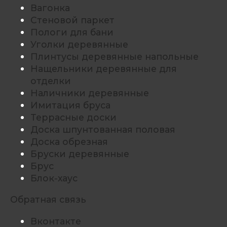
Вагонка
Стеновой паркет
Пологи для бани
Уголки деревянные
Плинтусы деревянные напольные
Нащельники деревянные для
отделки
Наличники деревянные
Имитация бруса
Террасные доски
Доска шпунтованная половая
Доска обрезная
Бруски деревянные
Брус
Блок-хаус
Обратная связь
Вконтакте