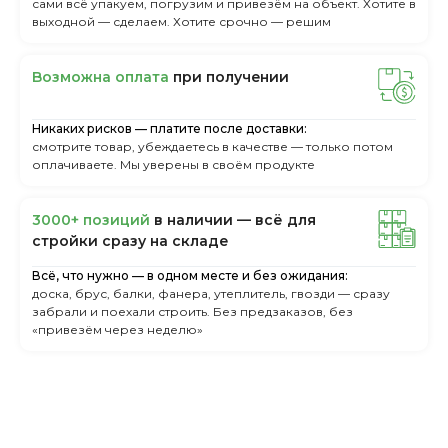
сами всё упакуем, погрузим и привезём на объект. Хотите в
выходной — сделаем. Хотите срочно — решим
Boзмoжнa oплaтa
пpи пoлучeнии
Никаких рисков — платите после доставки:
смотрите товар, убеждаетесь в качестве — только потом
оплачиваете. Мы уверены в своём продукте
3000+ пoзиций
в нaличии — вcё для
cтpoйки cpaзу нa cклaдe
Всё, что нужно — в одном месте и без ожидания:
доска, брус, балки, фанера, утеплитель, гвозди — сразу
забрали и поехали строить. Без предзаказов, без
«привезём через неделю»