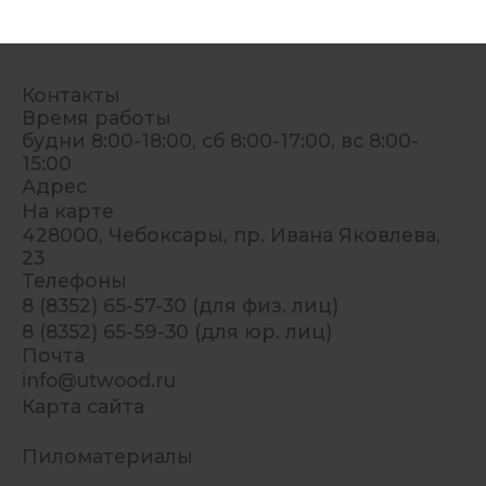
Контакты
Время работы
будни 8:00-18:00, сб 8:00-17:00, вс 8:00-
15:00
Адрес
На карте
428000, Чебоксары, пр. Ивана Яковлева,
23
Телефоны
8 (8352) 65-57-30 (для физ. лиц)
8 (8352) 65-59-30 (для юр. лиц)
Почта
info@utwood.ru
Карта сайта
Пиломатериалы