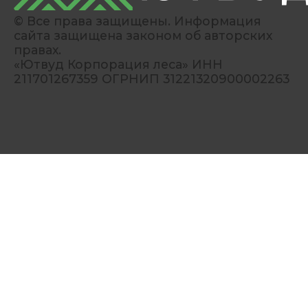
© Все права защищены. Информация
сайта защищена законом об авторских
правах.
«Ютвуд Корпорация леса» ИНН
211701267359 ОГРНИП 31221320900002263