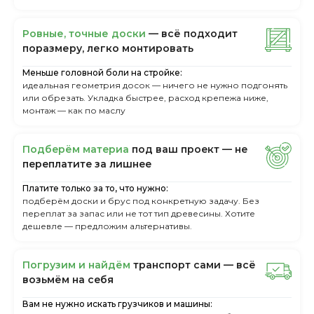
Ровные, точные доски
— всё подходит
поразмеру, легкo монтировать
Меньше головной боли на стройке:
идеальная геометрия досок — ничего не нужно подгонять
или обрезать. Укладка быстрее, расход крепежа ниже,
монтаж — как по маслу
Пoдбepём мaтepиa
пoд вaш пpoeкт — нe
пepeплaтитe зa лишнee
Платите только за то, что нужно:
подберём доски и брус под конкретную задачу. Без
переплат за запас или не тот тип древесины. Хотите
дешевле — предложим альтернативы.
Пoгpузим и нaйдём
тpaнcпopт caми — вcё
вoзьмём нa ceбя
Вам не нужно искать грузчиков и машины: