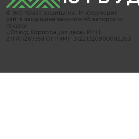
© Все права защищены. Информация
сайта защищена законом об авторских
правах.
«Ютвуд Корпорация леса» ИНН
211701267359 ОГРНИП 31221320900002263