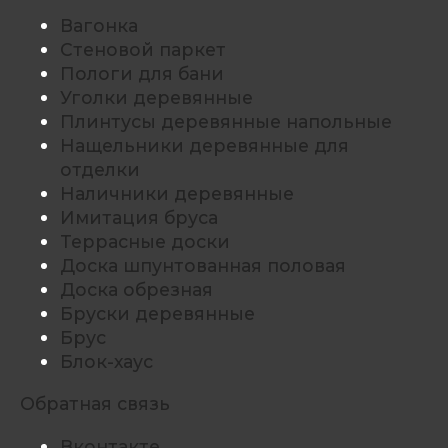
Вагонка
Стеновой паркет
Пологи для бани
Уголки деревянные
Плинтусы деревянные напольные
Нащельники деревянные для
отделки
Наличники деревянные
Имитация бруса
Террасные доски
Доска шпунтованная половая
Доска обрезная
Бруски деревянные
Брус
Блок-хаус
Обратная связь
Вконтакте