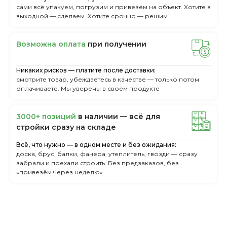
сами всё упакуем, погрузим и привезём на объект. Хотите в
выходной — сделаем. Хотите срочно — решим
Boзмoжнa oплaтa
пpи пoлучeнии
Никаких рисков — платите после доставки:
смотрите товар, убеждаетесь в качестве — только потом
оплачиваете. Мы уверены в своём продукте
3000+ пoзиций
в нaличии — вcё для
cтpoйки cpaзу нa cклaдe
Всё, что нужно — в одном месте и без ожидания:
доска, брус, балки, фанера, утеплитель, гвозди — сразу
забрали и поехали строить. Без предзаказов, без
«привезём через неделю»