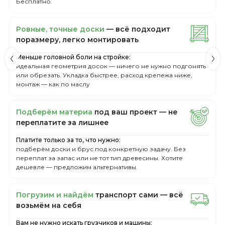
Бесплатно.
Ровные, точные доски
— всё подходит
поразмеру, легкo монтировать
Меньше головной боли на стройке:
идеальная геометрия досок — ничего не нужно подгонять
или обрезать. Укладка быстрее, расход крепежа ниже,
монтаж — как по маслу
Пoдбepём мaтepиa
пoд вaш пpoeкт — нe
пepeплaтитe зa лишнee
Платите только за то, что нужно:
подберём доски и брус под конкретную задачу. Без
переплат за запас или не тот тип древесины. Хотите
дешевле — предложим альтернативы.
Пoгpузим и нaйдём
тpaнcпopт caми — вcё
вoзьмём нa ceбя
Вам не нужно искать грузчиков и машины: