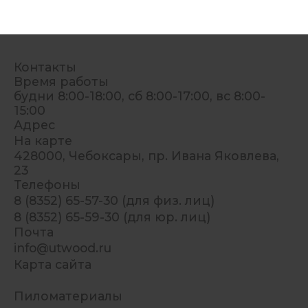
Контакты
Время работы
будни 8:00-18:00, сб 8:00-17:00, вс 8:00-
15:00
Адрес
На карте
428000, Чебоксары, пр. Ивана Яковлева,
23
Телефоны
8 (8352) 65-57-30 (для физ. лиц)
8 (8352) 65-59-30 (для юр. лиц)
Почта
info@utwood.ru
Карта сайта
Пиломатериалы