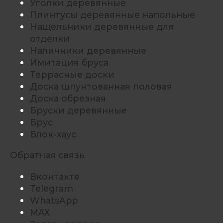
Уголки деревянные
Плинтусы деревянные напольные
Нащельники деревянные для
отделки
Наличники деревянные
Имитация бруса
Террасные доски
Доска шпунтованная половая
Доска обрезная
Бруски деревянные
Брус
Блок-хаус
Обратная связь
Вконтакте
Telegram
WhatsApp
MAX