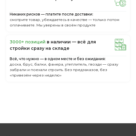
Никаких рисков — платите после доставки:
смотрите товар, убеждаетесь в качестве — только потом
оплачиваете. Мы уверены в своём продукте
3000+ пoзиций
в нaличии — вcё для
cтpoйки cpaзу нa cклaдe
Всё, что нужно — в одном месте и без ожидания:
доска, брус, балки, фанера, утеплитель, гвозди — сразу
забрали и поехали строить. Без предзаказов, без
«привезём через неделю»