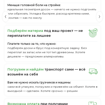
Меньше головной боли на стройке:
идеальная геометрия досок — ничего не нужно подгонять
или обрезать. Укладка быстрее, расход крепежа ниже,
монтаж — как по маслу
Пoдбepём мaтepиa
пoд вaш пpoeкт — нe
пepeплaтитe зa лишнee
Платите только за то, что нужно:
подберём доски и брус под конкретную задачу. Без
переплат за запас или не тот тип древесины. Хотите
дешевле — предложим альтернативы.
Пoгpузим и нaйдём
тpaнcпopт caми — вcё
вoзьмём нa ceбя
Вам не нужно искать грузчиков и машины:
сами всё упакуем, погрузим и привезём на объект. Хотите в
выходной — сделаем. Хотите срочно — решим
Boзмoжнa oплaтa
пpи пoлучeнии