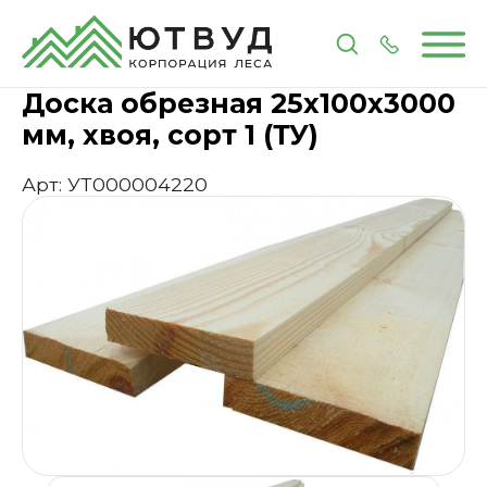
Главная
Каталог
Пиломатериалы
Доски
Доска
Доска обрезная 25х100х3000
мм, хвоя, сорт 1 (ТУ)
Арт: УТ000004220