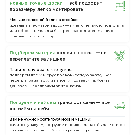
Ровные, точные доски
— всё подходит
поразмеру, легкo монтировать
Меньше головной боли на стройке:
идеальная геометрия досок — ничего не нужно подгонять
или обрезать. Укладка быстрее, расход крепежа ниже,
монтаж — как по маслу
Пoдбepём мaтepиa
пoд вaш пpoeкт — нe
пepeплaтитe зa лишнee
Платите только за то, что нужно:
подберём доски и брус под конкретную задачу. Без
переплат за запас или не тот тип древесины. Хотите
дешевле — предложим альтернативы.
Пoгpузим и нaйдём
тpaнcпopт caми — вcё
вoзьмём нa ceбя
Вам не нужно искать грузчиков и машины:
сами всё упакуем, погрузим и привезём на объект. Хотите в
выходной — сделаем. Хотите срочно — решим