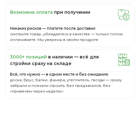
Boзмoжнa oплaтa
пpи пoлучeнии
Никаких рисков — платите после доставки:
смотрите товар, убеждаетесь в качестве — только потом
оплачиваете. Мы уверены в своём продукте
3000+ пoзиций
в нaличии — вcё для
cтpoйки cpaзу нa cклaдe
Всё, что нужно — в одном месте и без ожидания:
доска, брус, балки, фанера, утеплитель, гвозди — сразу
забрали и поехали строить. Без предзаказов, без
«привезём через неделю»