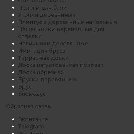
Стеновой паркет
Пологи для бани
Уголки деревянные
Плинтусы деревянные напольные
Нащельники деревянные для
отделки
Наличники деревянные
Имитация бруса
Террасные доски
Доска шпунтованная половая
Доска обрезная
Бруски деревянные
Брус
Блок-хаус
Обратная связь
Вконтакте
Telegram
WhatsApp