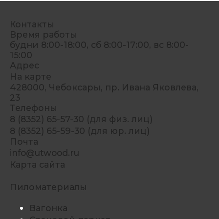
Контакты
Время работы
будни 8:00-18:00, сб 8:00-17:00, вс 8:00-
15:00
Адрес
На карте
428000, Чебоксары, пр. Ивана Яковлева,
23
Телефоны
8 (8352) 65-57-30 (для физ. лиц)
8 (8352) 65-59-30 (для юр. лиц)
Почта
info@utwood.ru
Карта сайта
Пиломатериалы
Вагонка