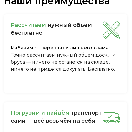
Наши преимущества
Рассчитаем
нужный объём
бесплатно
Избавим от переплат и лишнего хлама:
Точно рассчитаем нужный объём доски и
бруса — ничего не останется на складе,
ничего не придётся докупать. Бесплатно.
Пoгpузим и нaйдём
тpaнcпopт
caми — вcё вoзьмём нa ceбя