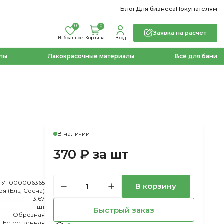
Блог
Для бизнеса
Покупателям
0
0
Заявка на расчет
Избранное
Корзина
Вход
лы
Лакокрасочные материалы
Всё для бани
В наличии
370 ₽ за шт
УТ000006365
В корзину
оя (Ель, Сосна)
13.67
шт
Быстрый заказ
Обрезная
Естественная