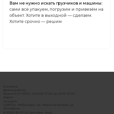
Вам не нужно искать грузчиков и машины:
сами всё упакуем, погрузим и привезём на
объект. Хотите в выходной — сделаем.
Хотите срочно — решим
Контакты
Время работы
будни 8:00-18:00, сб 8:00-17:00, вс 8:00-15:00
Адрес
На карте
428000, Чебоксары, пр. Ивана Яковлева, 23
Телефоны
8 (8352) 65-57-30 (для физ. лиц)