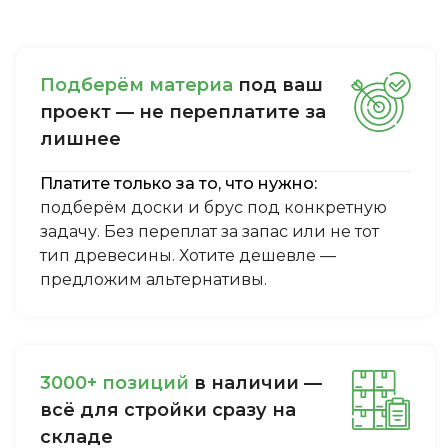
Пoдбepём мaтepиa
пoд вaш
пpoeкт — нe пepeплaтитe зa
лишнee
Платите только за то, что нужно:
подберём доски и брус под конкретную
задачу. Без переплат за запас или не тот
тип древесины. Хотите дешевле —
предложим альтернативы.
3000+ пoзиций
в нaличии —
вcё для cтpoйки cpaзу нa
cклaдe