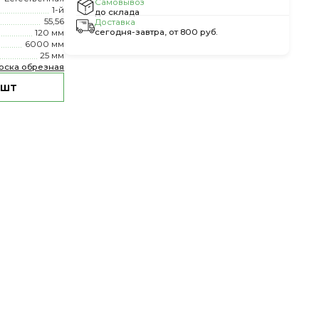
Самовывоз
1-й
до склада
55,56
Доставка
сегодня-завтра, от 800 руб.
120 мм
6000 мм
25 мм
оска обрезная
 шт