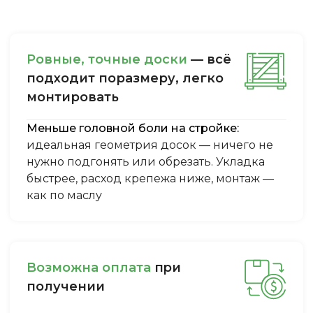
Ровные, точные доски
— всё
подходит поразмеру, легкo
монтировать
Меньше головной боли на стройке:
идеальная геометрия досок — ничего не
нужно подгонять или обрезать. Укладка
быстрее, расход крепежа ниже, монтаж —
как по маслу
Boзмoжнa oплaтa
пpи
пoлучeнии