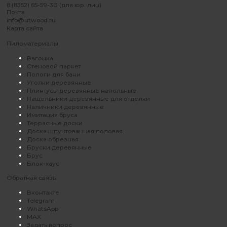
8 (8352) 65-59-30 (для юр. лиц)
Почта
info@utwood.ru
Карта сайта
Пиломатериалы
Вагонка
Стеновой паркет
Пологи для бани
Уголки деревянные
Плинтусы деревянные напольные
Нащельники деревянные для отделки
Наличники деревянные
Имитация бруса
Террасные доски
Доска шпунтованная половая
Доска обрезная
Бруски деревянные
Брус
Блок-хаус
Обратная связь
Вконтакте
Telegram
WhatsApp
MAX
Задать вопрос