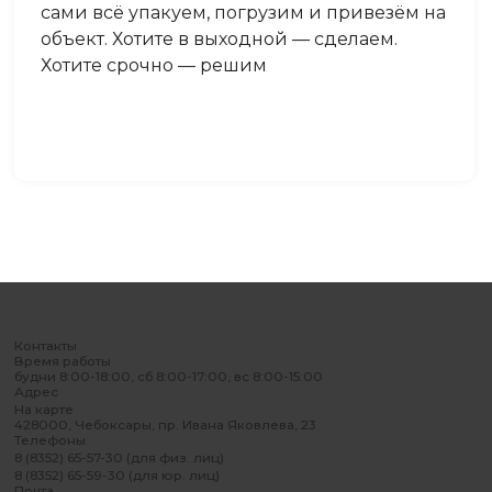
сами всё упакуем, погрузим и привезём на
объект. Хотите в выходной — сделаем.
Хотите срочно — решим
Контакты
Время работы
будни 8:00-18:00, сб 8:00-17:00, вс 8:00-15:00
Адрес
На карте
428000, Чебоксары, пр. Ивана Яковлева, 23
Телефоны
8 (8352) 65-57-30 (для физ. лиц)
8 (8352) 65-59-30 (для юр. лиц)
Почта