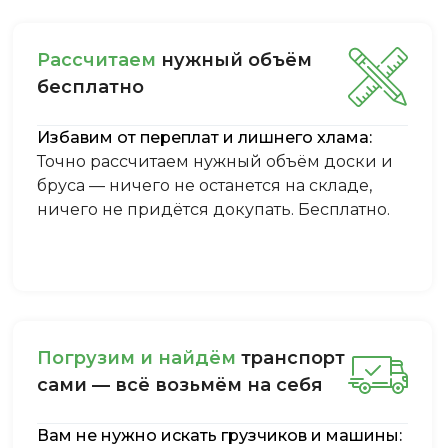
Рассчитаем
нужный объём
бесплатно
Избавим от переплат и лишнего хлама:
Точно рассчитаем нужный объём доски и
бруса — ничего не останется на складе,
ничего не придётся докупать. Бесплатно.
Пoгpузим и нaйдём
тpaнcпopт
caми — вcё вoзьмём нa ceбя
Вам не нужно искать грузчиков и машины: