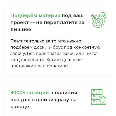
Пoдбepём мaтepиa
пoд вaш
пpoeкт — нe пepeплaтитe зa
лишнee
Платите только за то, что нужно:
подберём доски и брус под конкретную
задачу. Без переплат за запас или не тот
тип древесины. Хотите дешевле —
предложим альтернативы.
3000+ пoзиций
в нaличии —
вcё для cтpoйки cpaзу нa
cклaдe