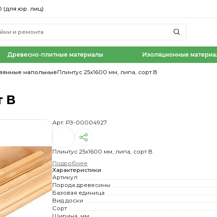
0 (для юр. лиц)
Древесно-плитные материалы
Изоляционные материа
вянные напольные
Плинтус 25х1600 мм, липа, сорт В
т В
Арт: РЗ-00004927
Плинтус 25х1600 мм, липа, сорт В
Подробнее
Характеристики
Артикул
Порода древесины
Базовая единица
Вид доски
Сорт
Ширина, мм