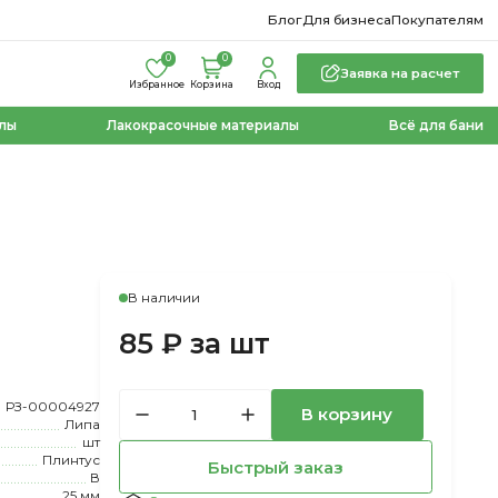
Блог
Для бизнеса
Покупателям
0
0
Заявка на расчет
Избранное
Корзина
Вход
лы
Лакокрасочные материалы
Всё для бани
В наличии
85 ₽ за шт
РЗ-00004927
В корзину
Липа
шт
Плинтус
Быстрый заказ
В
25 мм