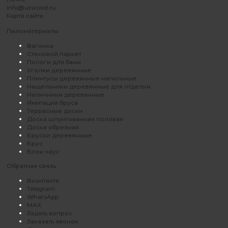
info@utwood.ru
Карта сайта
Пиломатериалы
Вагонка
Стеновой паркет
Пологи для бани
Уголки деревянные
Плинтусы деревянные напольные
Нащельники деревянные для отделки
Наличники деревянные
Имитация бруса
Террасные доски
Доска шпунтованная половая
Доска обрезная
Бруски деревянные
Брус
Блок-хаус
Обратная связь
Вконтакте
Telegram
WhatsApp
MAX
Задать вопрос
Заказать звонок