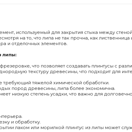
емент, используемый для закрытия стыка между стеной
смотря на то, что липа не так прочна, как лиственниц
ора и отделочных элементов.
 липы:
 фрезеровке, что позволяет создавать плинтусы с раз
однородную текстуру древесины, что подходит для инте
 не требующий тяжелой химической обработки.
ердых пород древесины, липа более экономична.
меет низкую степень усадки, что важно для долговечно
нтерьера.
езку и обработку.
рытии лаком или морилкой плинтус из липы может служ