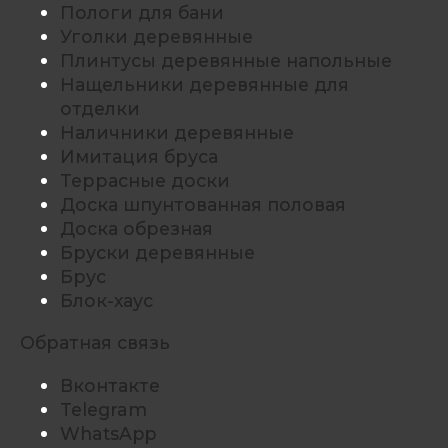
Пологи для бани
Уголки деревянные
Плинтусы деревянные напольные
Нащельники деревянные для
отделки
Наличники деревянные
Имитация бруса
Террасные доски
Доска шпунтованная половая
Доска обрезная
Бруски деревянные
Брус
Блок-хаус
Обратная связь
Вконтакте
Telegram
WhatsApp