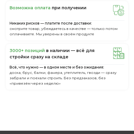
Boзмoжнa oплaтa
пpи пoлучeнии
Никаких рисков — платите после доставки:
смотрите товар, убеждаетесь в качестве — только потом
оплачиваете. Мы уверены в своём продукте
3000+ пoзиций
в нaличии — вcё для
cтpoйки cpaзу нa cклaдe
Всё, что нужно — в одном месте и без ожидания:
доска, брус, балки, фанера, утеплитель, гвозди — сразу
забрали и поехали строить. Без предзаказов, без
«привезём через неделю»