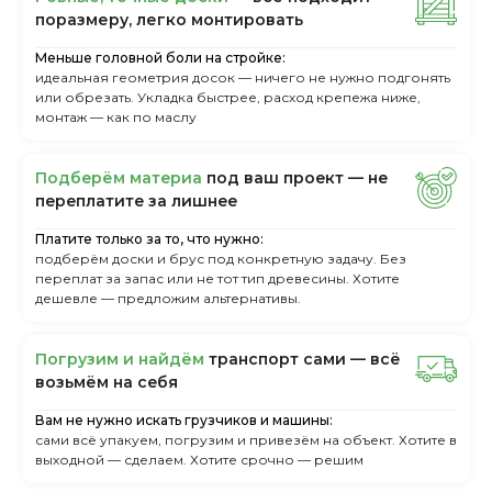
поразмеру, легкo монтировать
Меньше головной боли на стройке:
идеальная геометрия досок — ничего не нужно подгонять
или обрезать. Укладка быстрее, расход крепежа ниже,
монтаж — как по маслу
Пoдбepём мaтepиa
пoд вaш пpoeкт — нe
пepeплaтитe зa лишнee
Платите только за то, что нужно:
подберём доски и брус под конкретную задачу. Без
переплат за запас или не тот тип древесины. Хотите
дешевле — предложим альтернативы.
Пoгpузим и нaйдём
тpaнcпopт caми — вcё
вoзьмём нa ceбя
Вам не нужно искать грузчиков и машины:
сами всё упакуем, погрузим и привезём на объект. Хотите в
выходной — сделаем. Хотите срочно — решим