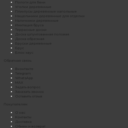
Пологи для бани
Уголки деревянные
Плинтусы деревянные напольные
Нащельники деревянные для отделки
Наличники деревянные
Имитация бруса
Террасные доски
Доска шпунтованная половая
Доска обрезная
Бруски деревянные
Брус
Блок-хаус
Обратная связь
Вконтакте
Telegram
WhatsApp
MAX
Задать вопрос
Заказать звонок
Оставить отзыв
Покупателям
О нас
Контакты
Доставка
Обмен и возврат