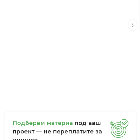
Пoдбepём мaтepиa
пoд вaш
пpoeкт — нe пepeплaтитe зa
лишнee