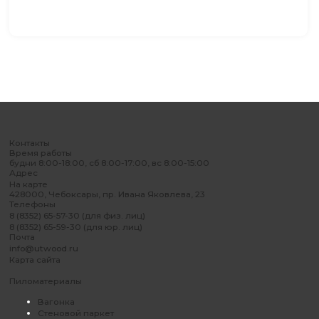
Контакты
Время работы
будни 8:00-18:00, сб 8:00-17:00, вс 8:00-15:00
Адрес
На карте
428000, Чебоксары, пр. Ивана Яковлева, 23
Телефоны
8 (8352) 65-57-30 (для физ. лиц)
8 (8352) 65-59-30 (для юр. лиц)
Почта
info@utwood.ru
Карта сайта
Пиломатериалы
Вагонка
Стеновой паркет