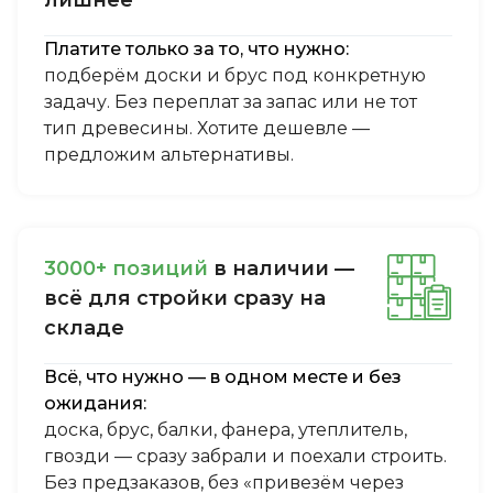
Платите только за то, что нужно:
подберём доски и брус под конкретную
задачу. Без переплат за запас или не тот
тип древесины. Хотите дешевле —
предложим альтернативы.
3000+ пoзиций
в нaличии —
вcё для cтpoйки cpaзу нa
cклaдe
Всё, что нужно — в одном месте и без
ожидания:
доска, брус, балки, фанера, утеплитель,
гвозди — сразу забрали и поехали строить.
Без предзаказов, без «привезём через