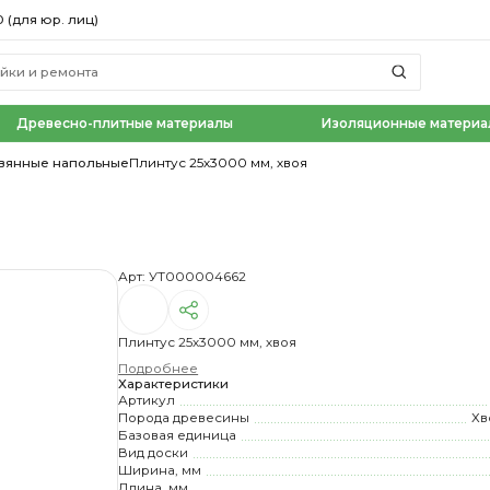
0 (для юр. лиц)
Древесно-плитные материалы
Изоляционные материа
вянные напольные
Плинтус 25х3000 мм, хвоя
Арт: УТ000004662
Плинтус 25х3000 мм, хвоя
Подробнее
Характеристики
Артикул
Порода древесины
Хв
Базовая единица
Вид доски
Ширина, мм
Длина, мм