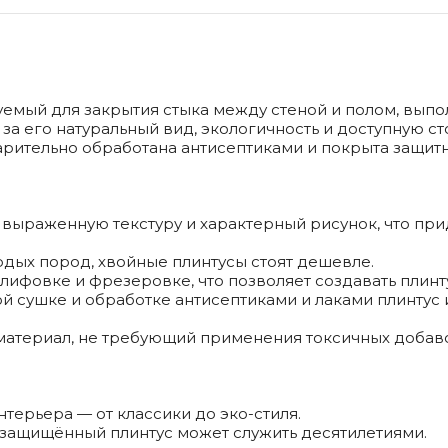
уемый для закрытия стыка между стеной и полом, вып
 за его натуральный вид, экологичность и доступную ст
рительно обработана антисептиками и покрыта защит
 выраженную текстуру и характерный рисунок, что при
ердых пород, хвойные плинтусы стоят дешевле.
 шлифовке и фрезеровке, что позволяет создавать пли
ной сушке и обработке антисептиками и лаками плинтус
 материал, не требующий применения токсичных добав
нтерьера — от классики до эко-стиля.
 защищённый плинтус может служить десятилетиями.