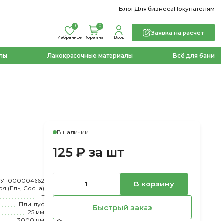
Блог
Для бизнеса
Покупателям
0
0
Заявка на расчет
Избранное
Корзина
Вход
лы
Лакокрасочные материалы
Всё для бани
В наличии
125 ₽ за шт
УТ000004662
В корзину
оя (Ель, Сосна)
шт
Плинтус
Быстрый заказ
25 мм
3000 мм