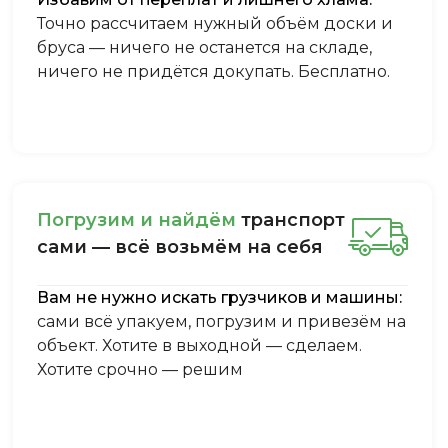
Точно рассчитаем нужный объём доски и
бруса — ничего не останется на складе,
ничего не придётся докупать. Бесплатно.
Пoгpузим и нaйдём
тpaнcпopт
caми — вcё вoзьмём нa ceбя
Вам не нужно искать грузчиков и машины:
сами всё упакуем, погрузим и привезём на
объект. Хотите в выходной — сделаем.
Хотите срочно — решим