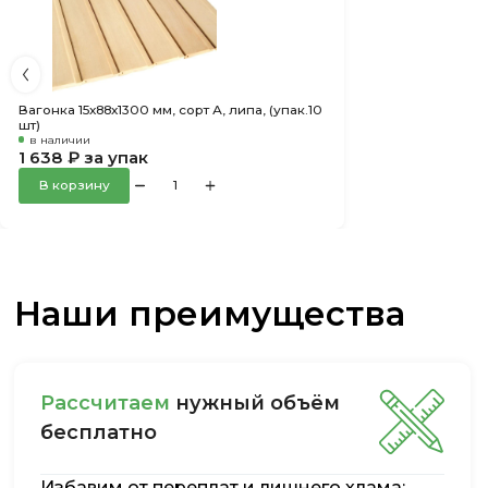
Вагонка 15х88х1300 мм, сорт А, липа, (упак.10
шт)
в наличии
1 638 ₽ за упак
В корзину
Наши преимущества
Рассчитаем
нужный объём
бесплатно
Избавим от переплат и лишнего хлама: