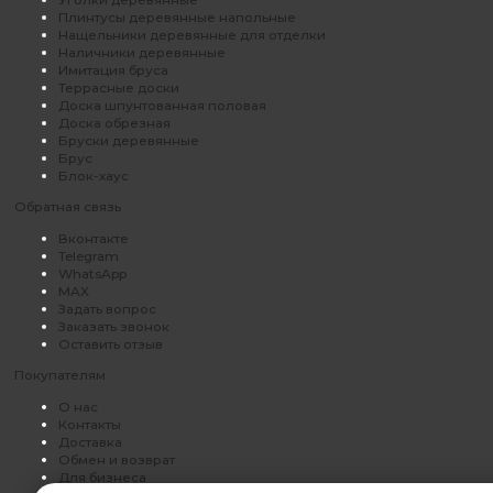
Уголки деревянные
Плинтусы деревянные напольные
Нащельники деревянные для отделки
Наличники деревянные
Имитация бруса
Террасные доски
Доска шпунтованная половая
Доска обрезная
Бруски деревянные
Брус
Блок-хаус
Обратная связь
Вконтакте
Telegram
WhatsApp
MAX
Задать вопрос
Заказать звонок
Оставить отзыв
Покупателям
О нас
Контакты
Доставка
Обмен и возврат
Для бизнеса