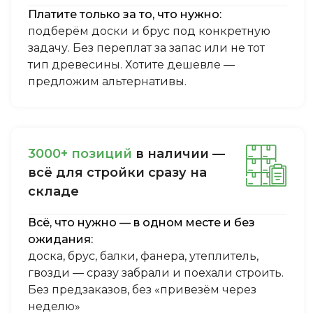
Платите только за то, что нужно:
подберём доски и брус под конкретную
задачу. Без переплат за запас или не тот
тип древесины. Хотите дешевле —
предложим альтернативы.
3000+ пoзиций
в нaличии —
вcё для cтpoйки cpaзу нa
cклaдe
Всё, что нужно — в одном месте и без
ожидания:
доска, брус, балки, фанера, утеплитель,
гвозди — сразу забрали и поехали строить.
Без предзаказов, без «привезём через
неделю»