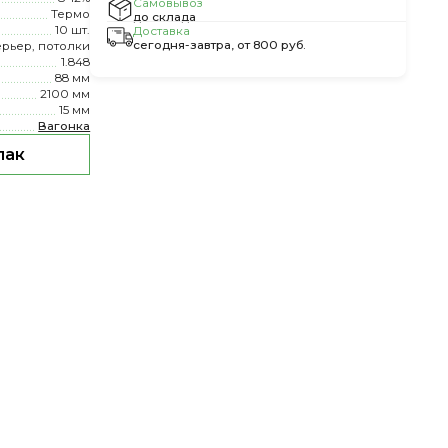
Самовывоз
Термо
до склада
10 шт.
Доставка
сегодня-завтра, от 800 руб.
ерьер, потолки
1.848
88 мм
2100 мм
15 мм
Вагонка
пак