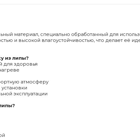
льный материал, специально обработанный для исполь
ью и высокой влагоустойчивостью, что делает её идеа
у из липы?
й для здоровья
нагреве
мфортную атмосферу
 установки
льной эксплуатации
 липы?
ой