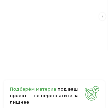
Пoдбepём мaтepиa
пoд вaш
пpoeкт — нe пepeплaтитe зa
лишнee