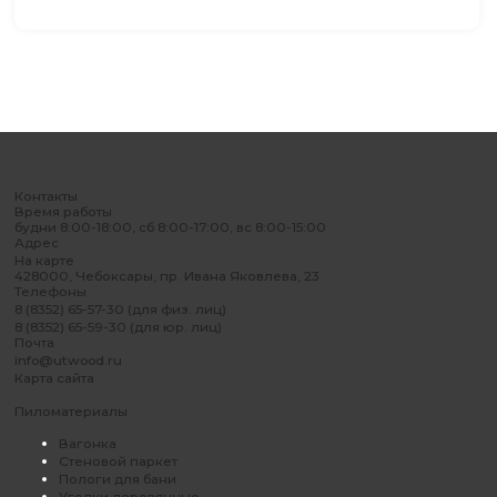
Контакты
Время работы
будни 8:00-18:00, сб 8:00-17:00, вс 8:00-15:00
Адрес
На карте
428000, Чебоксары, пр. Ивана Яковлева, 23
Телефоны
8 (8352) 65-57-30 (для физ. лиц)
8 (8352) 65-59-30 (для юр. лиц)
Почта
info@utwood.ru
Карта сайта
Пиломатериалы
Вагонка
Стеновой паркет
Пологи для бани